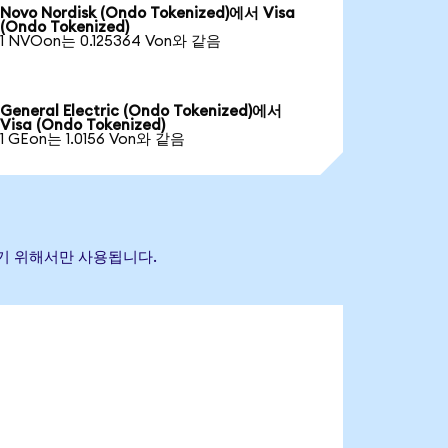
Novo Nordisk (Ondo Tokenized)에서 Visa
(Ondo Tokenized)
1 NVOon는 0.125364 Von와 같음
General Electric (Ondo Tokenized)에서
Visa (Ondo Tokenized)
1 GEon는 1.0156 Von와 같음
하기 위해서만 사용됩니다.