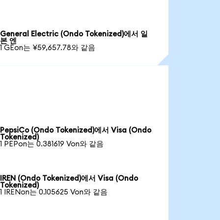
General Electric (Ondo Tokenized)에서 일
본 엔
1 GEon는 ¥59,657.78와 같음
PepsiCo (Ondo Tokenized)에서 Visa (Ondo
Tokenized)
1 PEPon는 0.381619 Von와 같음
IREN (Ondo Tokenized)에서 Visa (Ondo
Tokenized)
1 IRENon는 0.105625 Von와 같음