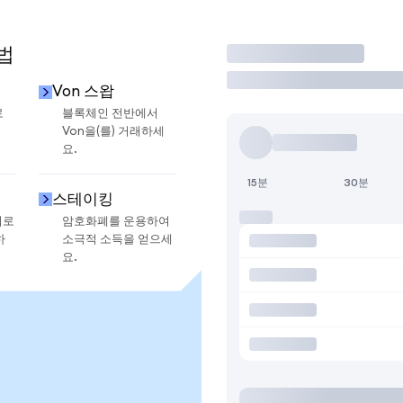
법
거래
Von 스왑
로
블록체인 전반에서
Von을(를) 거래하세
요.
15분
30분
스테이킹
지로
암호화폐를 운용하여
하
소극적 소득을 얻으세
요.