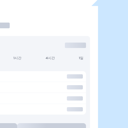
1시간
4시간
1일