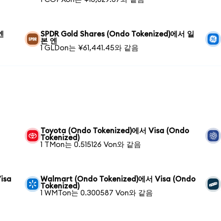
엔
SPDR Gold Shares (Ondo Tokenized)에서 일
본 엔
1 GLDon는 ¥61,441.45와 같음
Toyota (Ondo Tokenized)에서 Visa (Ondo
Tokenized)
1 TMon는 0.515126 Von와 같음
isa
Walmart (Ondo Tokenized)에서 Visa (Ondo
Tokenized)
1 WMTon는 0.300587 Von와 같음