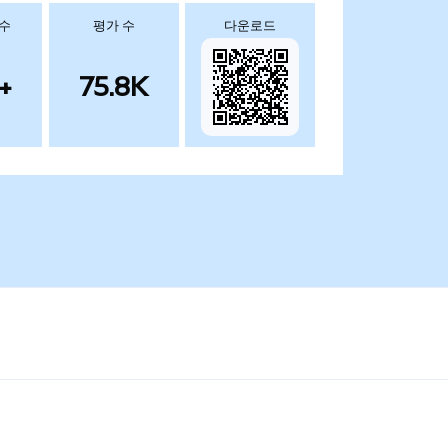
 수
평가 수
다운로드
+
75.8K