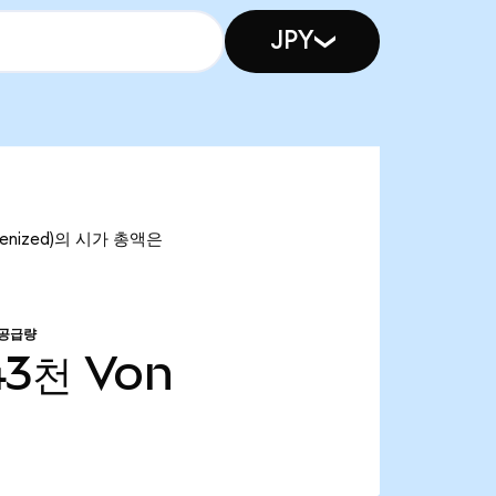
JPY
okenized)의 시가 총액은
 공급량
43천
Von