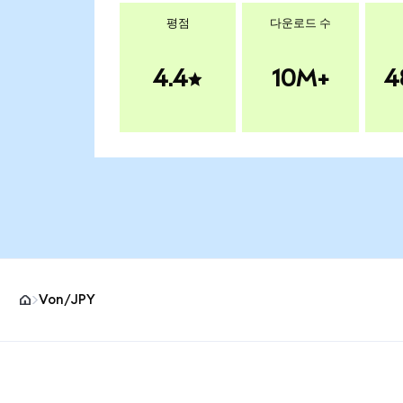
평점
다운로드 수
4.4
10M+
4
Von/JPY
MetaMask 사이트 바닥글