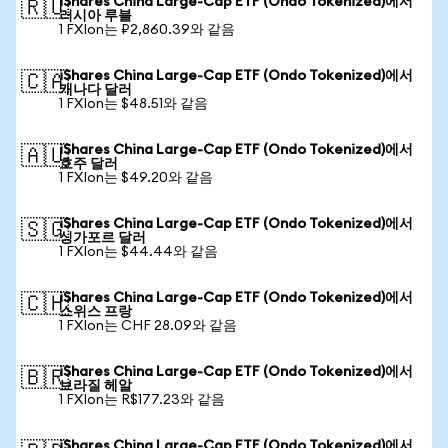
iShares China Large-Cap ETF (Ondo Tokenized)에서
🇷🇺
러시아 루블
1 FXIon는 ₽2,860.39와 같음
iShares China Large-Cap ETF (Ondo Tokenized)에서
🇨🇦
캐나다 달러
1 FXIon는 $48.51와 같음
iShares China Large-Cap ETF (Ondo Tokenized)에서
🇦🇺
호주 달러
1 FXIon는 $49.20와 같음
iShares China Large-Cap ETF (Ondo Tokenized)에서
🇸🇬
싱가포르 달러
1 FXIon는 $44.44와 같음
iShares China Large-Cap ETF (Ondo Tokenized)에서
🇨🇭
스위스 프랑
1 FXIon는 CHF 28.09와 같음
iShares China Large-Cap ETF (Ondo Tokenized)에서
🇧🇷
브라질 헤알
1 FXIon는 R$177.23와 같음
iShares China Large-Cap ETF (Ondo Tokenized)에서