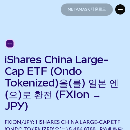
METAMASK 다운로드
METAMASK 다운로드
iShares China Large-
Cap ETF (Ondo
Tokenized)을(를) 일본 엔
(으)로 환전 (FXIon →
JPY)
FXION/JPY: 1 ISHARES CHINA LARGE-CAP ETF
(ONDO TOKENIZED)은(는) 5,486.8788 JPY에 해당