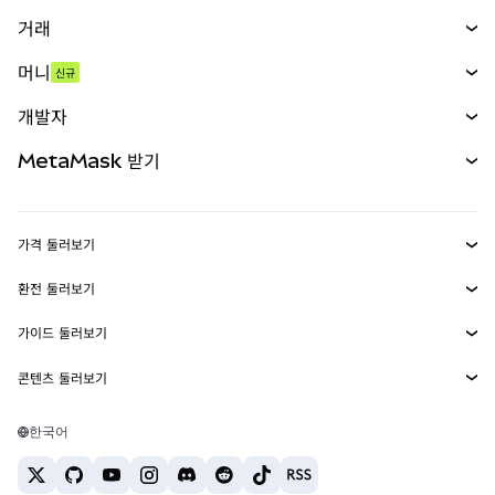
거래
스왑
머니
신규
예측 시장
신규
매수
개발자
무기한 선물
신규
카드
문서 보기
MetaMask 받기
실물자산
mUSD
신규
대시보드
Transaction Shield
수익 창출
Smart Accounts Kit
에이전트 지갑
신규
가격 둘러보기
임베디드 지갑
Snaps
비트코인 가격
환전 둘러보기
MetaMask Connect
이더리움 가격
보상
신규
BTC를 USD로 환전
솔라나 가격
가이드 둘러보기
Snaps
보안
ETH를 USD로 환전
BTC 매수
시바이누 가격
USDT를 INR로 환전
콘텐츠 둘러보기
웹3 서비스
고객 지원
ETH 매수
페페 가격
비트코인 지갑
BTC를 USDT로 환전
SOL 매수
채용
테더 가격
솔라나 지갑
한국어
BTC를 INR로 환전
PEPE 매수
연락처
USDC 가격
최고의 암호화폐 카드
ETH를 USDT로 환전
USDT 매수