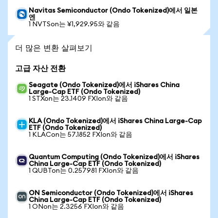
Navitas Semiconductor (Ondo Tokenized)에서 일본
엔
1 NVTSon는 ¥1,929.95와 같음
더 많은 변환 살펴보기
고급 자산 전환
Seagate (Ondo Tokenized)에서 iShares China
Large-Cap ETF (Ondo Tokenized)
1 STXon는 23.1409 FXIon와 같음
KLA (Ondo Tokenized)에서 iShares China Large-Cap
ETF (Ondo Tokenized)
1 KLACon는 57.1852 FXIon와 같음
Quantum Computing (Ondo Tokenized)에서 iShares
China Large-Cap ETF (Ondo Tokenized)
1 QUBTon는 0.257981 FXIon와 같음
ON Semiconductor (Ondo Tokenized)에서 iShares
China Large-Cap ETF (Ondo Tokenized)
1 ONon는 2.3256 FXIon와 같음