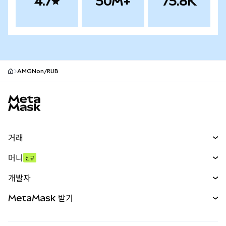
4.7
50M+
75.8K
AMGNon/RUB
MetaMask 사이트 바닥글
거래
스왑
머니
신규
예측 시장
신규
매수
개발자
무기한 선물
신규
카드
문서 보기
MetaMask 받기
실물자산
mUSD
신규
대시보드
Transaction Shield
수익 창출
Smart Accounts Kit