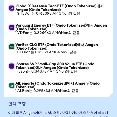
Global X Defense Tech ETF (Ondo Tokenized)에서
Amgen (Ondo Tokenized)
1 SHLDon는 0.165093 AMGNon와 같음
Vanguard Energy ETF (Ondo Tokenized)에서 Amgen
(Ondo Tokenized)
1 VDEon는 0.396963 AMGNon와 같음
VanEck CLO ETF (Ondo Tokenized)에서 Amgen
(Ondo Tokenized)
1 CLOIon는 0.131571 AMGNon와 같음
iShares S&P Small-Cap 600 Value ETF (Ondo
Tokenized)에서 Amgen (Ondo Tokenized)
1 IJSon는 0.343757 AMGNon와 같음
Albemarle (Ondo Tokenized)에서 Amgen (Ondo
Tokenized)
1 ALBon는 0.295638 AMGNon와 같음
면책 조항
이 제품은 Amgen이(가) 발행, 후원, 보증하거나 제휴한 것이 아닙니