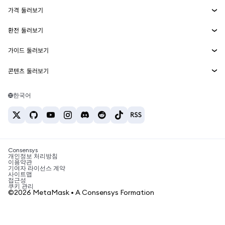
에이전트 지갑
신규
가격 둘러보기
임베디드 지갑
Snaps
비트코인 가격
환전 둘러보기
MetaMask Connect
이더리움 가격
보상
신규
BTC를 USD로 환전
솔라나 가격
가이드 둘러보기
Snaps
보안
ETH를 USD로 환전
BTC 매수
시바이누 가격
USDT를 INR로 환전
콘텐츠 둘러보기
웹3 서비스
고객 지원
ETH 매수
페페 가격
비트코인 지갑
BTC를 USDT로 환전
SOL 매수
채용
테더 가격
솔라나 지갑
한국어
BTC를 INR로 환전
PEPE 매수
연락처
USDC 가격
최고의 암호화폐 카드
ETH를 USDT로 환전
USDT 매수
체인링크 가격
최고의 모바일 암호화폐 지갑
USDT를 PHP로 환전
USDC 매수
Polymarket이란?
BTC를 EUR로 환전
SHIB 매수
Consensys
암호화폐 세금 뉴스
개인정보 처리방침
이용약관
BNB 매수
기여자 라이선스 계약
암호화폐 매수 방법
사이트맵
접근성
비트코인 매도 방법
쿠키 관리
©2026 MetaMask • A Consensys Formation