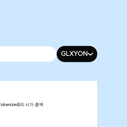
GLXYON
 Tokenized)의 시가 총액