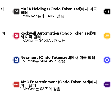
에서
MARA Holdings (Ondo Tokenized)에서 미국
달러
1 MARAon는 $11.40와 같음
서 미
Rockwell Automation (Ondo Tokenized)에
서 미국 달러
1 ROKon는 $453.35와 같음
Newmont (Ondo Tokenized)에서 미국 달러
1 NEMon는 $104.49와 같음
러
AMC Entertainment (Ondo Tokenized)에서
미국 달러
1 AMCon는 $2.71와 같음