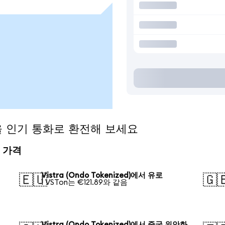
ed)을 인기 통화로 환전해 보세요
전 가격
Vistra (Ondo Tokenized)에서 유로
🇪🇺
🇬
1 VSTon는 €121.89와 같음
Vistra (Ondo Tokenized)에서 중국 위안화