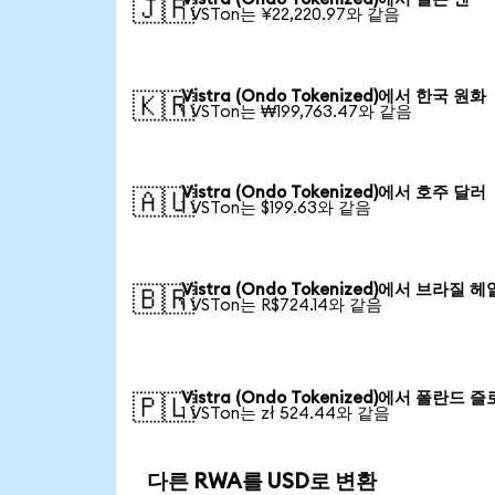
🇯🇵
1 VSTon는 ¥22,220.97와 같음
Vistra (Ondo Tokenized)에서 한국 원화
🇰🇷
1 VSTon는 ₩199,763.47와 같음
Vistra (Ondo Tokenized)에서 호주 달러
🇦🇺
1 VSTon는 $199.63와 같음
Vistra (Ondo Tokenized)에서 브라질 헤
🇧🇷
1 VSTon는 R$724.14와 같음
Vistra (Ondo Tokenized)에서 폴란드 
🇵🇱
1 VSTon는 zł 524.44와 같음
다른 RWA를 USD로 변환