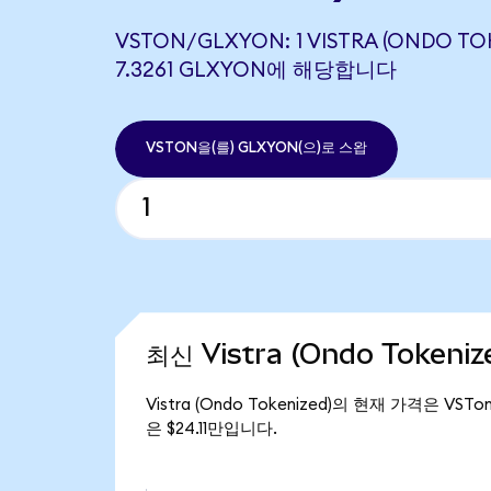
VSTON/GLXYON: 1 VISTRA (ONDO TO
7.3261 GLXYON에 해당합니다
VSTON을(를) GLXYON(으)로 스왑
최신 Vistra (Ondo Tokeni
Vistra (Ondo Tokenized)의 현재 가격은 VST
은 $24.11만입니다.