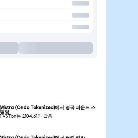
Vistra (Ondo Tokenized)에서 영국 파운드 스

털링
1 VSTon는 £104.61와 같음
Vistra (Ondo Tokenized)에서 터키 리라