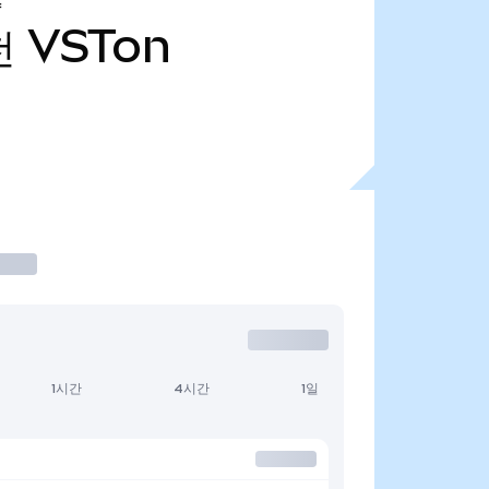
량
천
VSTon
1시간
4시간
1일