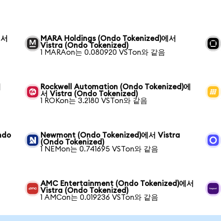
에서
MARA Holdings (Ondo Tokenized)에서
Vistra (Ondo Tokenized)
1 MARAon는 0.080920 VSTon와 같음
서
Rockwell Automation (Ondo Tokenized)에
서 Vistra (Ondo Tokenized)
1 ROKon는 3.2180 VSTon와 같음
ndo
Newmont (Ondo Tokenized)에서 Vistra
(Ondo Tokenized)
1 NEMon는 0.741695 VSTon와 같음
AMC Entertainment (Ondo Tokenized)에서
Vistra (Ondo Tokenized)
1 AMCon는 0.019236 VSTon와 같음