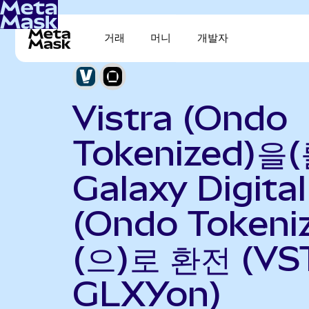
거래
머니
개발자
Vistra (Ondo
Tokenized)을(
Galaxy Digital
(Ondo Tokeni
(으)로 환전 (VS
GLXYon)