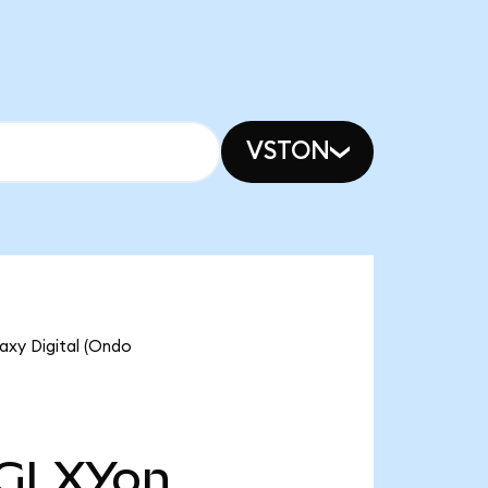
VSTON
y Digital (Ondo
GLXYon