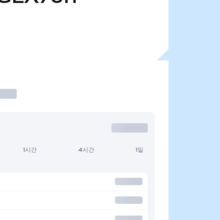
1시간
4시간
1일