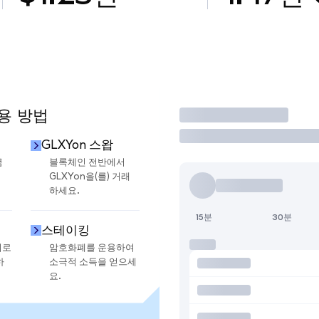
사용 방법
거래
GLXYon 스왑
금
블록체인 전반에서
GLXYon을(를) 거래
하세요.
15분
30분
스테이킹
지로
암호화폐를 운용하여
하
소극적 소득을 얻으세
요.