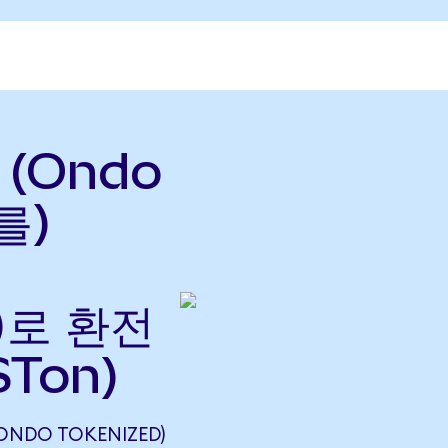
l (Ondo
를)
으)로 환전
STon)
(ONDO TOKENIZED)