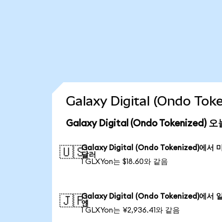
Galaxy Digital (Ondo 
Galaxy Digital (Ondo Tokenized
Galaxy Digital (Ondo Tokenized)에서
🇺🇸
달러
1 GLXYon는 $18.60와 같음
Galaxy Digital (Ondo Tokenized)에서
🇯🇵
엔
1 GLXYon는 ¥2,936.41와 같음