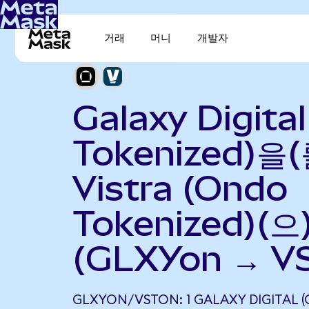
거래
머니
개발자
Galaxy Digita
Tokenized)을(
Vistra (Ondo
Tokenized)(
(GLXYon → V
GLXYON/VSTON: 1 GALAXY DIGITAL 