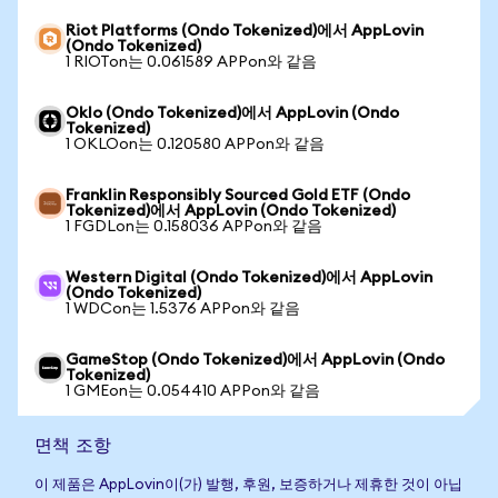
Riot Platforms (Ondo Tokenized)에서 AppLovin
(Ondo Tokenized)
1 RIOTon는 0.061589 APPon와 같음
Oklo (Ondo Tokenized)에서 AppLovin (Ondo
Tokenized)
1 OKLOon는 0.120580 APPon와 같음
Franklin Responsibly Sourced Gold ETF (Ondo
Tokenized)에서 AppLovin (Ondo Tokenized)
1 FGDLon는 0.158036 APPon와 같음
Western Digital (Ondo Tokenized)에서 AppLovin
(Ondo Tokenized)
1 WDCon는 1.5376 APPon와 같음
GameStop (Ondo Tokenized)에서 AppLovin (Ondo
Tokenized)
1 GMEon는 0.054410 APPon와 같음
면책 조항
이 제품은 AppLovin이(가) 발행, 후원, 보증하거나 제휴한 것이 아닙