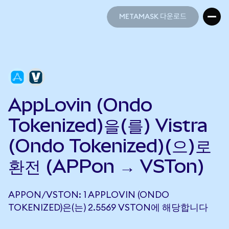
METAMASK 다운로드
METAMASK 다운로드
AppLovin (Ondo
Tokenized)을(를) Vistra
(Ondo Tokenized)(으)로
환전 (APPon → VSTon)
APPON/VSTON: 1 APPLOVIN (ONDO
TOKENIZED)은(는) 2.5569 VSTON에 해당합니다