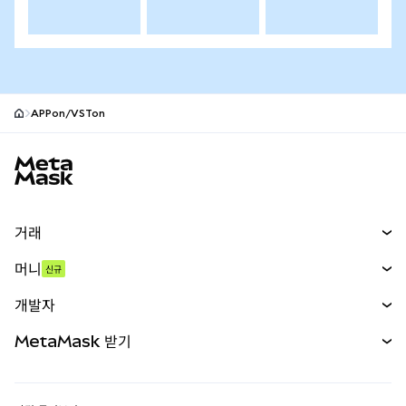
APPon/VSTon
MetaMask 사이트 바닥글
거래
스왑
머니
신규
예측 시장
신규
매수
개발자
무기한 선물
신규
카드
문서 보기
MetaMask 받기
실물자산
mUSD
신규
대시보드
Transaction Shield
수익 창출
Smart Accounts Kit
에이전트 지갑
신규