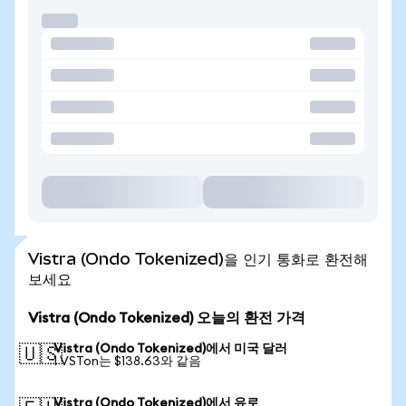
Vistra (Ondo Tokenized)을 인기 통화로 환전해
보세요
Vistra (Ondo Tokenized) 오늘의 환전 가격
Vistra (Ondo Tokenized)에서 미국 달러
🇺🇸
1 VSTon는 $138.63와 같음
Vistra (Ondo Tokenized)에서 유로