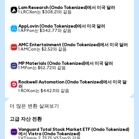
Lam Research (Ondo Tokenized)에서 미국 달러
1 LRCXon는 $308.21와 같음
AppLovin (Ondo Tokenized)에서 미국 달러
1 APPon는 $342.77와 같음
AMC Entertainment (Ondo Tokenized)에서 미국 달러
1 AMCon는 $2.52와 같음
MP Materials (Ondo Tokenized)에서 미국 달러
1 MPon는 $52.72와 같음
Rockwell Automation (Ondo Tokenized)에서 미국 달
러
1 ROKon는 $442.11와 같음
더 많은 변환 살펴보기
고급 자산 전환
Vanguard Total Stock Market ETF (Ondo Tokenized)
에서 Vistra (Ondo Tokenized)
1 VTIon는 2.7575 VSTon와 같음