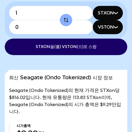
STXON
VSTON
STXON을(를) VSTON(으)로 스왑
최신 Seagate (Ondo Tokenized) 시장 정보
Seagate (Ondo Tokenized)의 현재 가격은 STXon당
$816.02입니다. 현재 유통량은 113.83 STXon이며,
Seagate (Ondo Tokenized)의 시가 총액은 $9.29만입
니다.
시가총액