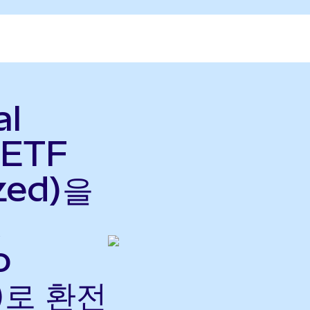
al
 ETF
zed)을
o
으)로 환전