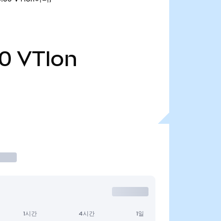
60
VTIon
1시간
4시간
1일