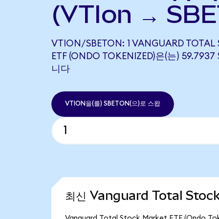
(VTIon → SBE
VTION/SBETON: 1 VANGUARD TOTAL
ETF (ONDO TOKENIZED)은(는) 59.79
니다
VTION을(를) SBETON(으)로 스왑
최신 Vanguard Total Stoc
Vanguard Total Stock Market ETF (Ond