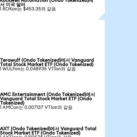
Rockwell Automation (Ondo Tokenized)에
서 미국 달러
1 ROKon는 $453.35와 같음
Terawulf (Ondo Tokenized)에서 Vanguard
Total Stock Market ETF (Ondo Tokenized)
1 WULFon는 0.048935 VTIon와 같음
AMC Entertainment (Ondo Tokenized)에서
Vanguard Total Stock Market ETF (Ondo
Tokenized)
1 AMCon는 0.007137 VTIon와 같음
AXT (Ondo Tokenized)에서 Vanguard Total
Stock Market ETF (Ondo Tokenized)