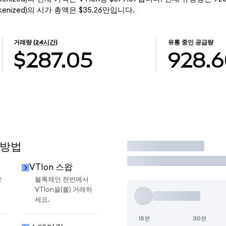
o Tokenized)의 시가 총액은 $35.26만입니다.
거래량
(24시간)
유통 중인 공급량
$287.05
928.
 방법
거래
VTIon 스왑
으
블록체인 전반에서
VTIon을(를) 거래하
세요.
15분
30분