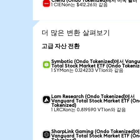
Ciena (Ondo Tokenized)에서 미국 달러
1 CIENon는 $412.26와 같음
더 많은 변환 살펴보기
고급 자산 전환
Symbotic (Ondo Tokenized)에서 Vang
Total Stock Market ETF (Ondo Tokeniz
1 SYMon는 0.124233 VTIon와 같음
Lam Research (Ondo Tokenized)에서
Vanguard Total Stock Market ETF (O
Tokenized)
1 LRCXon는 0.819590 VTIon와 같음
SharpLink Gaming (Ondo Tokenized)
Vanguard Total Stock Market ETF (O