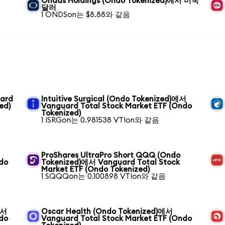
Ondas Holdings (Ondo Tokenized)에서 미국
달러
1 ONDSon는 $8.88와 같음
uard
Intuitive Surgical (Ondo Tokenized)에서
ed)
Vanguard Total Stock Market ETF (Ondo
Tokenized)
1 ISRGon는 0.981538 VTIon와 같음
ProShares UltraPro Short QQQ (Ondo
ndo
Tokenized)에서 Vanguard Total Stock
Market ETF (Ondo Tokenized)
1 SQQQon는 0.100898 VTIon와 같음
에서
Oscar Health (Ondo Tokenized)에서
ndo
Vanguard Total Stock Market ETF (Ondo