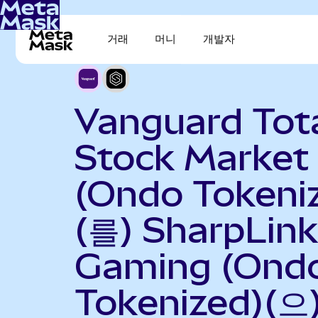
거래
머니
개발자
Vanguard Tot
Stock Market
(Ondo Tokeni
(를) SharpLink
Gaming (Ond
Tokenized)(