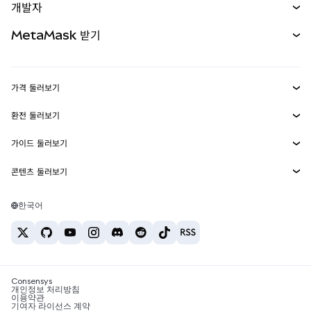
개발자
무기한 선물
신규
카드
문서 보기
MetaMask 받기
실물자산
mUSD
신규
대시보드
Transaction Shield
수익 창출
Smart Accounts Kit
에이전트 지갑
신규
가격 둘러보기
임베디드 지갑
Snaps
비트코인 가격
환전 둘러보기
MetaMask Connect
이더리움 가격
보상
신규
BTC를 USD로 환전
솔라나 가격
가이드 둘러보기
Snaps
보안
ETH를 USD로 환전
BTC 매수
시바이누 가격
USDT를 INR로 환전
콘텐츠 둘러보기
웹3 서비스
고객 지원
ETH 매수
페페 가격
비트코인 지갑
BTC를 USDT로 환전
SOL 매수
채용
테더 가격
솔라나 지갑
한국어
BTC를 INR로 환전
PEPE 매수
연락처
USDC 가격
최고의 암호화폐 카드
ETH를 USDT로 환전
USDT 매수
체인링크 가격
최고의 모바일 암호화폐 지갑
USDT를 PHP로 환전
USDC 매수
Polymarket이란?
BTC를 EUR로 환전
SHIB 매수
Consensys
암호화폐 세금 뉴스
개인정보 처리방침
이용약관
BNB 매수
기여자 라이선스 계약
암호화폐 매수 방법