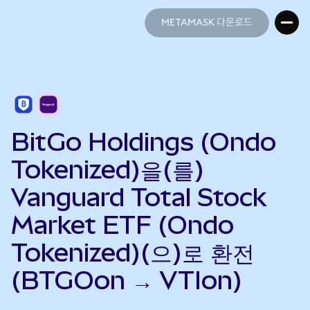
METAMASK 다운로드
METAMASK 다운로드
BitGo Holdings (Ondo
Tokenized)을(를)
Vanguard Total Stock
Market ETF (Ondo
Tokenized)(으)로 환전
(BTGOon → VTIon)