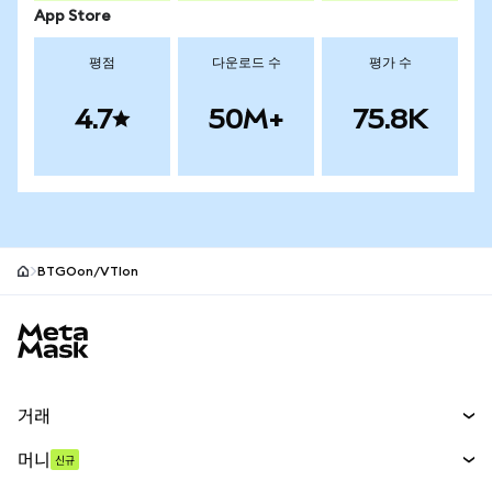
App Store
평점
다운로드 수
평가 수
4.7
50M+
75.8K
BTGOon/VTIon
MetaMask 사이트 바닥글
거래
스왑
머니
신규
예측 시장
신규
매수