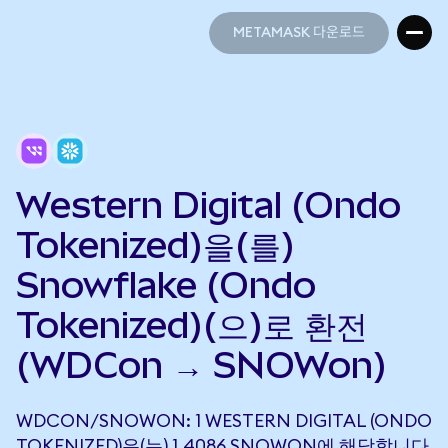
METAMASK 다운로드
METAMASK 다운로드
Western Digital (Ondo
Tokenized)을(를)
Snowflake (Ondo
Tokenized)(으)로 환전
(WDCon → SNOWon)
WDCON/SNOWON: 1 WESTERN DIGITAL (ONDO
TOKENIZED)은(는) 1.4086 SNOWON에 해당합니다