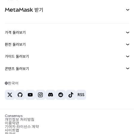
무기한 선물
신규
카드
문서 보기
MetaMask 받기
실물자산
mUSD
신규
대시보드
Transaction Shield
수익 창출
Smart Accounts Kit
에이전트 지갑
신규
가격 둘러보기
임베디드 지갑
Snaps
비트코인 가격
환전 둘러보기
MetaMask Connect
이더리움 가격
보상
신규
BTC를 USD로 환전
솔라나 가격
가이드 둘러보기
Snaps
보안
ETH를 USD로 환전
BTC 매수
시바이누 가격
USDT를 INR로 환전
콘텐츠 둘러보기
웹3 서비스
고객 지원
ETH 매수
페페 가격
비트코인 지갑
BTC를 USDT로 환전
SOL 매수
채용
테더 가격
솔라나 지갑
한국어
BTC를 INR로 환전
PEPE 매수
연락처
USDC 가격
최고의 암호화폐 카드
ETH를 USDT로 환전
USDT 매수
체인링크 가격
최고의 모바일 암호화폐 지갑
USDT를 PHP로 환전
USDC 매수
Polymarket이란?
BTC를 EUR로 환전
SHIB 매수
Consensys
암호화폐 세금 뉴스
개인정보 처리방침
이용약관
BNB 매수
기여자 라이선스 계약
암호화폐 매수 방법
사이트맵
접근성