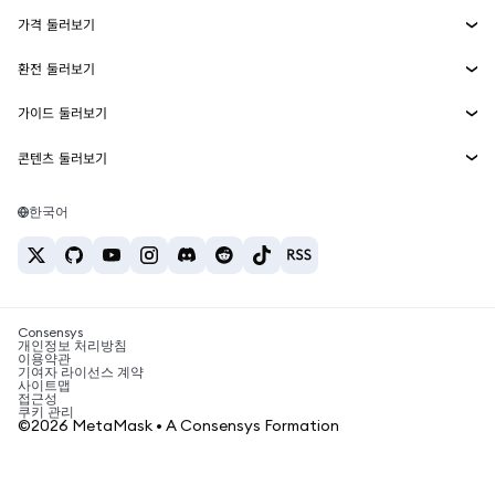
에이전트 지갑
신규
가격 둘러보기
임베디드 지갑
Snaps
비트코인 가격
환전 둘러보기
MetaMask Connect
이더리움 가격
보상
신규
BTC를 USD로 환전
솔라나 가격
가이드 둘러보기
Snaps
보안
ETH를 USD로 환전
BTC 매수
시바이누 가격
USDT를 INR로 환전
콘텐츠 둘러보기
웹3 서비스
고객 지원
ETH 매수
페페 가격
비트코인 지갑
BTC를 USDT로 환전
SOL 매수
채용
테더 가격
솔라나 지갑
한국어
BTC를 INR로 환전
PEPE 매수
연락처
USDC 가격
최고의 암호화폐 카드
ETH를 USDT로 환전
USDT 매수
체인링크 가격
최고의 모바일 암호화폐 지갑
USDT를 PHP로 환전
USDC 매수
Polymarket이란?
BTC를 EUR로 환전
SHIB 매수
Consensys
암호화폐 세금 뉴스
개인정보 처리방침
이용약관
BNB 매수
기여자 라이선스 계약
암호화폐 매수 방법
사이트맵
접근성
비트코인 매도 방법
쿠키 관리
©2026 MetaMask • A Consensys Formation