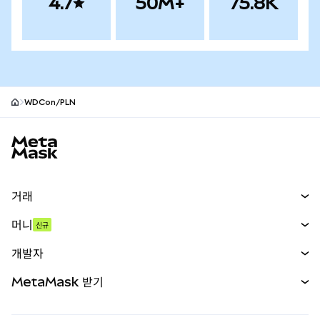
4.7
50M+
75.8K
WDCon/PLN
MetaMask 사이트 바닥글
거래
스왑
머니
신규
예측 시장
신규
매수
개발자
무기한 선물
신규
카드
문서 보기
MetaMask 받기
실물자산
mUSD
신규
대시보드
Transaction Shield
수익 창출
Smart Accounts Kit