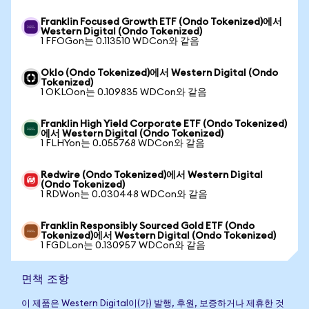
Franklin Focused Growth ETF (Ondo Tokenized)에서
Western Digital (Ondo Tokenized)
1 FFOGon는 0.113510 WDCon와 같음
Oklo (Ondo Tokenized)에서 Western Digital (Ondo
Tokenized)
1 OKLOon는 0.109835 WDCon와 같음
Franklin High Yield Corporate ETF (Ondo Tokenized)
에서 Western Digital (Ondo Tokenized)
1 FLHYon는 0.055768 WDCon와 같음
Redwire (Ondo Tokenized)에서 Western Digital
(Ondo Tokenized)
1 RDWon는 0.030448 WDCon와 같음
Franklin Responsibly Sourced Gold ETF (Ondo
Tokenized)에서 Western Digital (Ondo Tokenized)
1 FGDLon는 0.130957 WDCon와 같음
면책 조항
이 제품은 Western Digital이(가) 발행, 후원, 보증하거나 제휴한 것