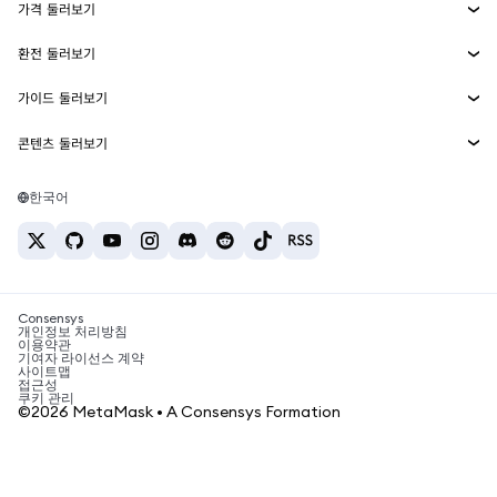
가격 둘러보기
임베디드 지갑
Snaps
비트코인 가격
환전 둘러보기
MetaMask Connect
이더리움 가격
보상
신규
BTC를 USD로 환전
솔라나 가격
가이드 둘러보기
Snaps
보안
ETH를 USD로 환전
BTC 매수
시바이누 가격
USDT를 INR로 환전
콘텐츠 둘러보기
웹3 서비스
고객 지원
ETH 매수
페페 가격
비트코인 지갑
BTC를 USDT로 환전
SOL 매수
채용
테더 가격
솔라나 지갑
한국어
BTC를 INR로 환전
PEPE 매수
연락처
USDC 가격
최고의 암호화폐 카드
ETH를 USDT로 환전
USDT 매수
체인링크 가격
최고의 모바일 암호화폐 지갑
USDT를 PHP로 환전
USDC 매수
Polymarket이란?
BTC를 EUR로 환전
SHIB 매수
Consensys
암호화폐 세금 뉴스
개인정보 처리방침
이용약관
BNB 매수
기여자 라이선스 계약
암호화폐 매수 방법
사이트맵
접근성
비트코인 매도 방법
쿠키 관리
©2026 MetaMask • A Consensys Formation