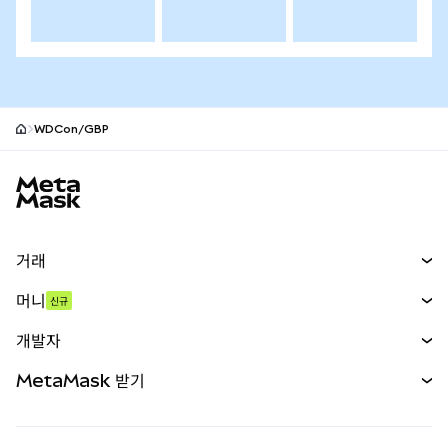
WDCon/GBP
MetaMask 사이트 바닥글
거래
스왑
머니
신규
예측 시장
신규
매수
개발자
무기한 선물
신규
카드
문서 보기
MetaMask 받기
실물자산
mUSD
신규
대시보드
Transaction Shield
수익 창출
Smart Accounts Kit
에이전트 지갑
신규