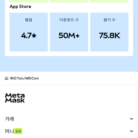
App Store
평점
다운로드 수
평가 수
4.7
50M+
75.8K
RIOTon/WDCon
MetaMask 사이트 바닥글
거래
스왑
머니
신규
예측 시장
신규
매수