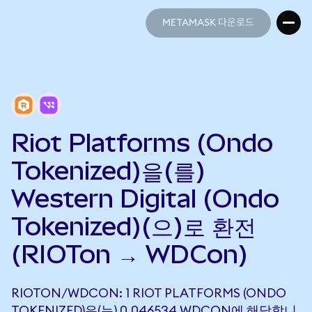
METAMASK 다운로드
METAMASK 다운로드
Riot Platforms (Ondo
Tokenized)을(를)
Western Digital (Ondo
Tokenized)(으)로 환전
(RIOTon → WDCon)
RIOTON/WDCON: 1 RIOT PLATFORMS (ONDO
TOKENIZED)은(는) 0.046534 WDCON에 해당합니