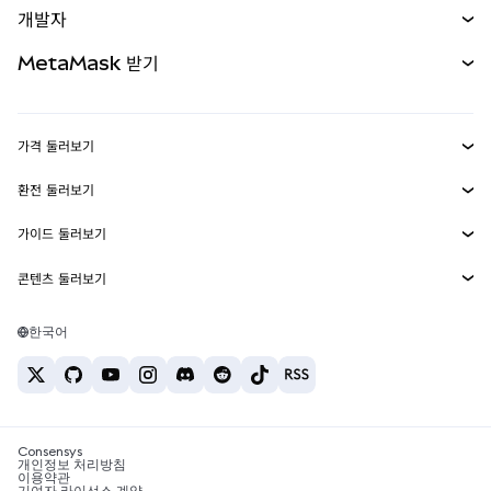
개발자
무기한 선물
신규
카드
문서 보기
MetaMask 받기
실물자산
mUSD
신규
대시보드
Transaction Shield
수익 창출
Smart Accounts Kit
에이전트 지갑
신규
가격 둘러보기
임베디드 지갑
Snaps
비트코인 가격
환전 둘러보기
MetaMask Connect
이더리움 가격
보상
신규
BTC를 USD로 환전
솔라나 가격
가이드 둘러보기
Snaps
보안
ETH를 USD로 환전
BTC 매수
시바이누 가격
USDT를 INR로 환전
콘텐츠 둘러보기
웹3 서비스
고객 지원
ETH 매수
페페 가격
비트코인 지갑
BTC를 USDT로 환전
SOL 매수
채용
테더 가격
솔라나 지갑
한국어
BTC를 INR로 환전
PEPE 매수
연락처
USDC 가격
최고의 암호화폐 카드
ETH를 USDT로 환전
USDT 매수
체인링크 가격
최고의 모바일 암호화폐 지갑
USDT를 PHP로 환전
USDC 매수
Polymarket이란?
BTC를 EUR로 환전
SHIB 매수
Consensys
암호화폐 세금 뉴스
개인정보 처리방침
이용약관
BNB 매수
기여자 라이선스 계약