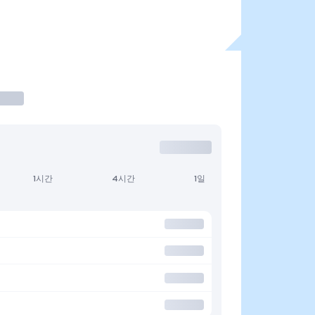
1시간
4시간
1일