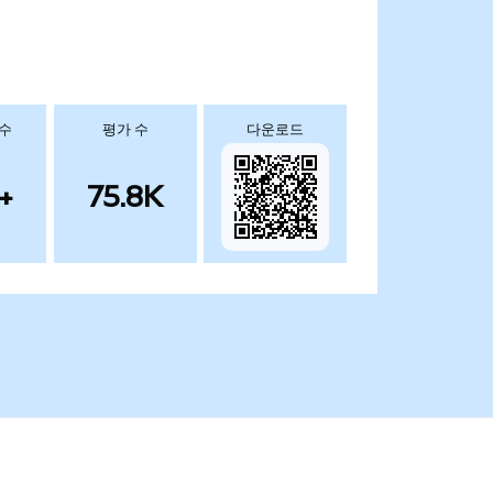
 수
평가 수
다운로드
+
75.8K