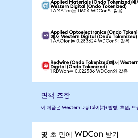
Applied Materials (Ondo Tokenized)
Western Digital (Ondo Tokenized)
1 AMATon는 1.1604 WDCon와 같음
Applied Optoelectronics (Ondo Tokeni
에서 Western Digital (Ondo Tokenized)
1 AAOIon는 0.283624 WDCon와 같음
Redwire (Ondo Tokenized)에서 Wester
Digital (Ondo Tokenized)
1 RDWon는 0.022536 WDCon와 같음
면책 조항
이 제품은 Western Digital이(가) 발행,
몇 초 만에 WDCon 받기