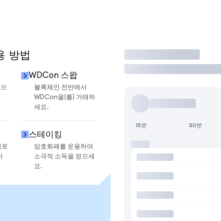
용 방법
거래
WDCon 스왑
금으
블록체인 전반에서
WDCon을(를) 거래하
세요.
15분
30분
스테이킹
지로
암호화폐를 운용하여
하
소극적 소득을 얻으세
요.