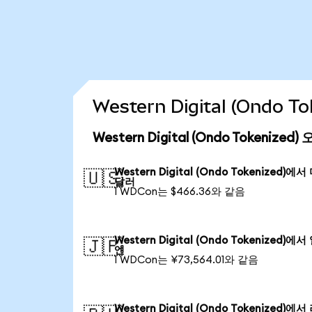
Western Digital (Ondo
Western Digital (Ondo Tokenize
Western Digital (Ondo Tokenized)에
🇺🇸
달러
1 WDCon는 $466.36와 같음
Western Digital (Ondo Tokenized)에
🇯🇵
엔
1 WDCon는 ¥73,564.01와 같음
Western Digital (Ondo Tokenized)에