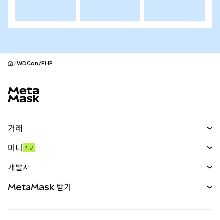
WDCon/PHP
MetaMask 사이트 바닥글
거래
스왑
머니
신규
예측 시장
신규
매수
개발자
무기한 선물
신규
카드
문서 보기
MetaMask 받기
실물자산
mUSD
신규
대시보드
Transaction Shield
수익 창출
Smart Accounts Kit
에이전트 지갑
신규