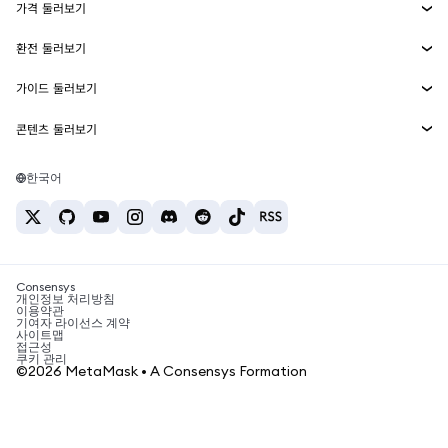
가격 둘러보기
임베디드 지갑
Snaps
비트코인 가격
환전 둘러보기
MetaMask Connect
이더리움 가격
보상
신규
BTC를 USD로 환전
솔라나 가격
가이드 둘러보기
Snaps
보안
ETH를 USD로 환전
BTC 매수
시바이누 가격
USDT를 INR로 환전
콘텐츠 둘러보기
웹3 서비스
고객 지원
ETH 매수
페페 가격
비트코인 지갑
BTC를 USDT로 환전
SOL 매수
채용
테더 가격
솔라나 지갑
한국어
BTC를 INR로 환전
PEPE 매수
연락처
USDC 가격
최고의 암호화폐 카드
ETH를 USDT로 환전
USDT 매수
체인링크 가격
최고의 모바일 암호화폐 지갑
USDT를 PHP로 환전
USDC 매수
Polymarket이란?
BTC를 EUR로 환전
SHIB 매수
Consensys
암호화폐 세금 뉴스
개인정보 처리방침
이용약관
BNB 매수
기여자 라이선스 계약
암호화폐 매수 방법
사이트맵
접근성
비트코인 매도 방법
쿠키 관리
©2026 MetaMask • A Consensys Formation