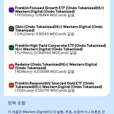
Franklin Focused Growth ETF (Ondo Tokenized)에서
Western Digital (Ondo Tokenized)
1 FFOGon는 0.115896 WDCon와 같음
Oklo (Ondo Tokenized)에서 Western Digital (Ondo
Tokenized)
1 OKLOon는 0.112143 WDCon와 같음
Franklin High Yield Corporate ETF (Ondo Tokenized)
에서 Western Digital (Ondo Tokenized)
1 FLHYon는 0.056940 WDCon와 같음
Redwire (Ondo Tokenized)에서 Western Digital
(Ondo Tokenized)
1 RDWon는 0.031088 WDCon와 같음
Franklin Responsibly Sourced Gold ETF (Ondo
Tokenized)에서 Western Digital (Ondo Tokenized)
1 FGDLon는 0.133710 WDCon와 같음
면책 조항
이 제품은 Western Digital이(가) 발행, 후원, 보증하거나 제휴한 것