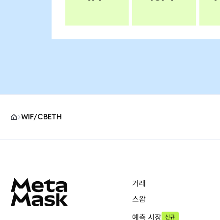
WIF/CBETH
MetaMask 사이트 바닥글
거래
스왑
예측 시장
신규