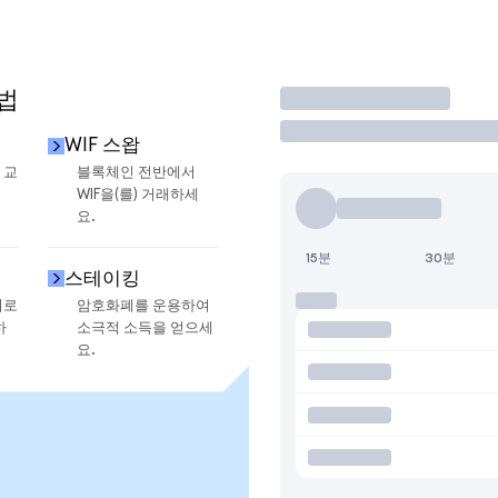
법
거래
WIF 스왑
 교
블록체인 전반에서
WIF을(를) 거래하세
요.
15분
30분
스테이킹
지로
암호화폐를 운용하여
하
소극적 소득을 얻으세
요.