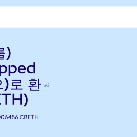
를)
apped
으)로 환
ETH)
006456 CBETH