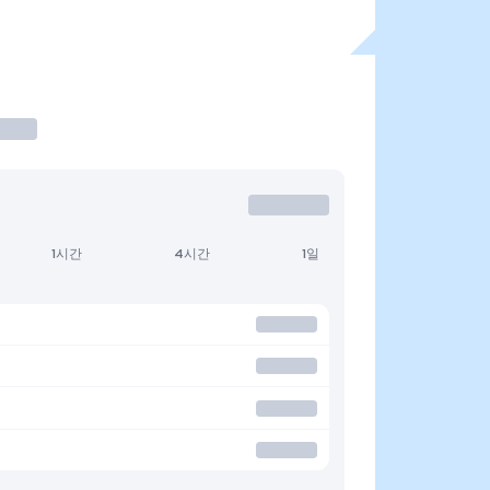
1시간
4시간
1일