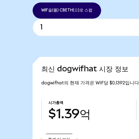
WIF을(를) CBETH(으)로 스왑
최신 dogwifhat 시장 정보
dogwifhat의 현재 가격은 WIF당 $0.1392입니
시가총액
$1.39억