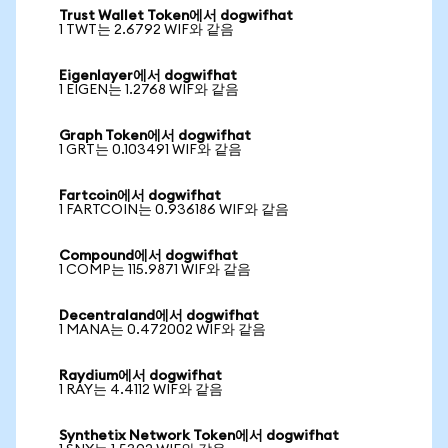
Trust Wallet Token에서 dogwifhat
1 TWT는 2.6792 WIF와 같음
Eigenlayer에서 dogwifhat
1 EIGEN는 1.2768 WIF와 같음
Graph Token에서 dogwifhat
1 GRT는 0.103491 WIF와 같음
Fartcoin에서 dogwifhat
1 FARTCOIN는 0.936186 WIF와 같음
Compound에서 dogwifhat
1 COMP는 115.9871 WIF와 같음
Decentraland에서 dogwifhat
1 MANA는 0.472002 WIF와 같음
Raydium에서 dogwifhat
1 RAY는 4.4112 WIF와 같음
Synthetix Network Token에서 dogwifhat