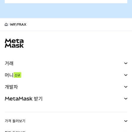
WIF/FRAX
MetaMask 사이트 바닥글
거래
스왑
머니
신규
예측 시장
신규
매수
개발자
무기한 선물
신규
카드
문서 보기
MetaMask 받기
실물자산
mUSD
신규
대시보드
Transaction Shield
수익 창출
Smart Accounts Kit
에이전트 지갑
신규
가격 둘러보기
임베디드 지갑
Snaps
비트코인 가격