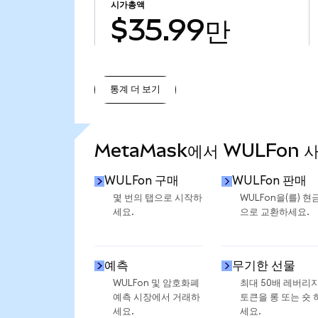
시가총액
$35.99만
통계 더 보기
통계 더 보기
MetaMask에서 WULFon 
WULFon 구매
WULFon 판매
몇 번의 탭으로 시작하
WULFon을(를) 현
세요.
으로 교환하세요.
예측
무기한 선물
WULFon 및 암호화폐
최대 50배 레버리
예측 시장에서 거래하
토큰을 롱 또는 숏 
세요.
세요.