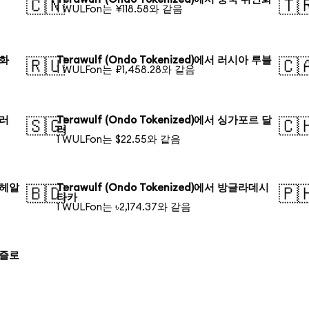
🇨🇳
🇹
1 WULFon는 ¥118.58와 같음
원화
Terawulf (Ondo Tokenized)에서 러시아 루블
🇷🇺
🇨
1 WULFon는 ₽1,458.28와 같음
달러
Terawulf (Ondo Tokenized)에서 싱가포르 달
🇸🇬
🇨
러
1 WULFon는 $22.55와 같음
질 헤알
Terawulf (Ondo Tokenized)에서 방글라데시
🇧🇩
🇵
타카
1 WULFon는 ৳2,174.37와 같음
드 즐로