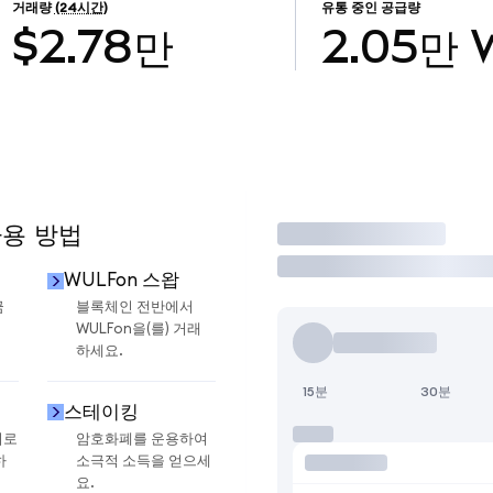
거래량
(24시간)
유통 중인 공급량
$2.78만
2.05만
사용 방법
거래
WULFon 스왑
금
블록체인 전반에서
WULFon을(를) 거래
하세요.
15분
30분
스테이킹
지로
암호화폐를 운용하여
하
소극적 소득을 얻으세
요.