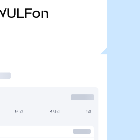
WULFon
1시간
4시간
1일