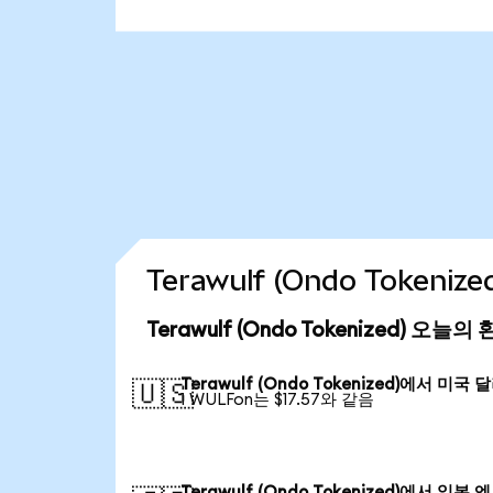
Terawulf (Ondo Token
Terawulf (Ondo Tokenized) 오늘
Terawulf (Ondo Tokenized)에서 미국 
🇺🇸
1 WULFon는 $17.57와 같음
Terawulf (Ondo Tokenized)에서 일본 엔