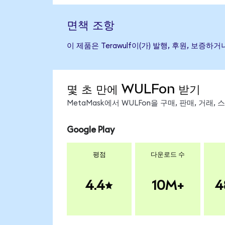
면책 조항
이 제품은 Terawulf이(가) 발행, 후원, 보
몇 초 만에 WULFon 받기
MetaMask에서 WULFon을 구매, 판매, 거래
Google Play
평점
다운로드 수
4.4
10M+
4