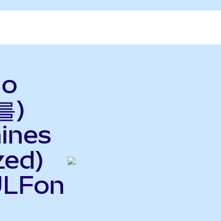
do
를)
hines
zed)
ULFon