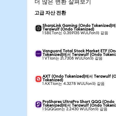
더 많은 변환 살펴보기
고급 자산 전환
SharpLink Gaming (Ondo Tokenized)
Terawulf (Ondo Tokenized)
1 SBETon는 0.359135 WULFon와 같음
Vanguard Total Stock Market ETF (O
Tokenized)에서 Terawulf (Ondo Tokeni
1 VTIon는 21.7308 WULFon와 같음
AXT (Ondo Tokenized)에서 Terawulf (
Tokenized)
1 AXTIon는 4.3278 WULFon와 같음
ProShares UltraPro Short QQQ (Ondo
Tokenized)에서 Terawulf (Ondo Tokeni
1 SQQQon는 2.2430 WULFon와 같음