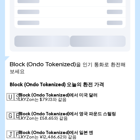
Block (Ondo Tokenized)을 인기 통화로 환전해
보세요
Block (Ondo Tokenized) 오늘의 환전 가격
Block (Ondo Tokenized)에서 미국 달러
🇺🇸
1 XYZon는 $79.13와 같음
Block (Ondo Tokenized)에서 영국 파운드 스털링
🇬🇧
1 XYZon는 £58.65와 같음
Block (Ondo Tokenized)에서 일본 엔
🇯🇵
1 XYZon는 ¥12,486.62와 같음