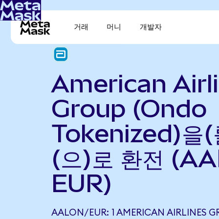
거래
머니
개발자
American Airl
Group (Ondo
Tokenized)을
(으)로 환전 (AA
EUR)
AALON/EUR: 1 AMERICAN AIRLINES 