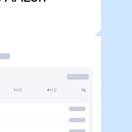
1시간
4시간
1일