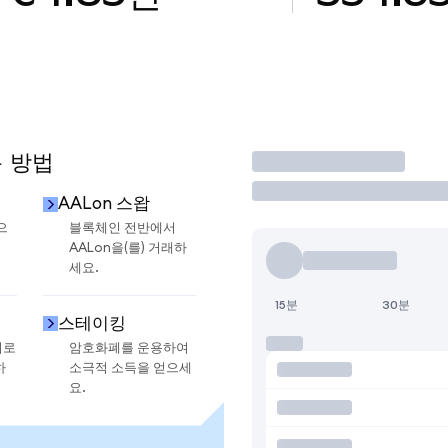
용 방법
거래
AALon 스왑
으
블록체인 전반에서
AALon을(를) 거래하
세요.
15분
30분
스테이킹
지로
암호화폐를 운용하여
하
소극적 소득을 얻으세
요.