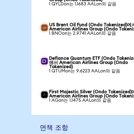
1 QYLDon는 1.1683 AALon와 같음
US Brent Oil Fund (Ondo Tokenized)에
American Airlines Group (Ondo Tokeni
1 BNOon는 2.9741 AALon와 같음
Defiance Quantum ETF (Ondo Tokeniz
에서 American Airlines Group (Ondo
Tokenized)
1 QTUMon는 9.6223 AALon와 같음
First Majestic Silver (Ondo Tokenized
American Airlines Group (Ondo Tokeni
1 AGon는 1.1475 AALon와 같음
면책 조항