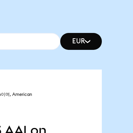
EUR
n이며, American
5
AALon