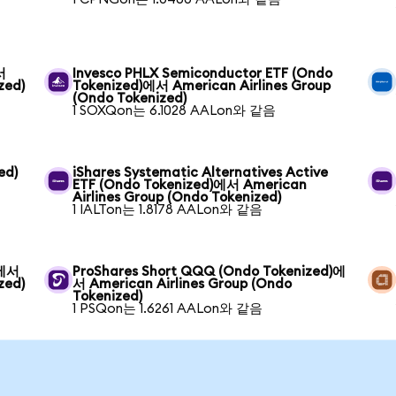
서
Invesco PHLX Semiconductor ETF (Ondo
zed)
Tokenized)에서 American Airlines Group
(Ondo Tokenized)
1 SOXQon는 6.1028 AALon와 같음
ed)
iShares Systematic Alternatives Active
ETF (Ondo Tokenized)에서 American
Airlines Group (Ondo Tokenized)
1 IALTon는 1.8178 AALon와 같음
)에서
ProShares Short QQQ (Ondo Tokenized)에
zed)
서 American Airlines Group (Ondo
Tokenized)
1 PSQon는 1.6261 AALon와 같음