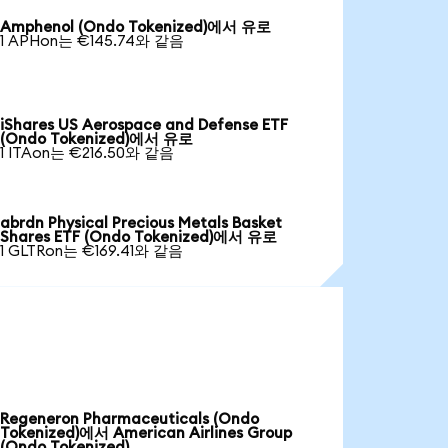
Amphenol (Ondo Tokenized)에서 유로
1 APHon는 €145.74와 같음
iShares US Aerospace and Defense ETF
(Ondo Tokenized)에서 유로
1 ITAon는 €216.50와 같음
abrdn Physical Precious Metals Basket
Shares ETF (Ondo Tokenized)에서 유로
1 GLTRon는 €169.41와 같음
Regeneron Pharmaceuticals (Ondo
Tokenized)에서 American Airlines Group
(Ondo Tokenized)