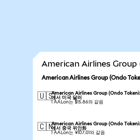
American Airlines Gro
American Airlines Group (Ondo 
American Airlines Group (Ondo Tokeni
🇺🇸
에서 미국 달러
1 AALon는 $15.86와 같음
American Airlines Group (Ondo Tokeni
🇨🇳
에서 중국 위안화
1 AALon는 ¥107.01와 같음