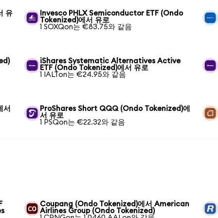
에서 유
Invesco PHLX Semiconductor ETF (Ondo
Tokenized)에서 유로
1 SOXQon는 €83.75와 같음
ed)
iShares Systematic Alternatives Active
ETF (Ondo Tokenized)에서 유로
1 IALTon는 €24.95와 같음
)에서
ProShares Short QQQ (Ondo Tokenized)에
서 유로
1 PSQon는 €22.32와 같음
F
Coupang (Ondo Tokenized)에서 American
es
Airlines Group (Ondo Tokenized)
1 CPNGon는 1.0460 AALon와 같음