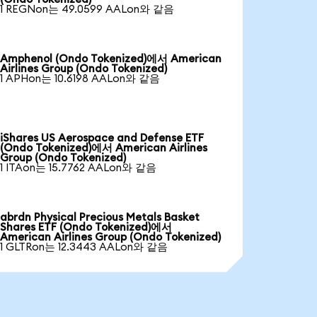
1 REGNon는 49.0599 AALon와 같음
Amphenol (Ondo Tokenized)에서 American
Airlines Group (Ondo Tokenized)
1 APHon는 10.6198 AALon와 같음
iShares US Aerospace and Defense ETF
(Ondo Tokenized)에서 American Airlines
Group (Ondo Tokenized)
1 ITAon는 15.7762 AALon와 같음
abrdn Physical Precious Metals Basket
Shares ETF (Ondo Tokenized)에서
American Airlines Group (Ondo Tokenized)
1 GLTRon는 12.3443 AALon와 같음