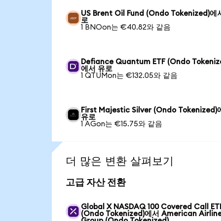
US Brent Oil Fund (Ondo Tokenized)
로
1 BNOon는 €40.82와 같음
Defiance Quantum ETF (Ondo Tokeniz
에서 유로
1 QTUMon는 €132.05와 같음
First Majestic Silver (Ondo Tokenized
유로
1 AGon는 €15.75와 같음
더 많은 변환 살펴보기
고급 자산 전환
Global X NASDAQ 100 Covered Call ET
(Ondo Tokenized)에서 American Airlin
Group (Ondo Tokenized)