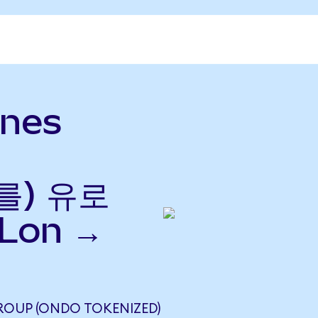
ines
(를) 유로
Lon →
GROUP (ONDO TOKENIZED)