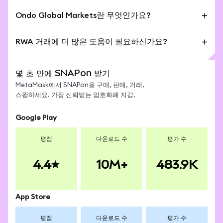
전을 의미합니다. Snap (Ondo Tokenized)은(는) 실물
토큰화는 주식, ETF, 부동산, 채권, 금, 또는 예술품과 같
- 24/7 전송: 언제든지 전 세계적으로 SNAPon을 P2P
자산입니다.
Ondo Global Markets란 무엇인가요?
은 실물 가치 자산을 블록체인상의 디지털 토큰(예:
로 전송할 수 있습니다.
Snap (Ondo Tokenized))으로 전환하는 것입니다.
- MetaMask 네이티브: MetaMask Mobile에서 직접
Ondo Global Markets는 누적 거래량 70억 달러 이상,
RWA 거래에 더 많은 도움이 필요하신가요?
토큰화된 실물 자산을 거래할 수 있으며, Swaps로 이동
총 예치 가치(TVL) 5억 달러 이상을 보유한 세계 최대의
하여 시작하세요.
토큰화된 실물 자산 플랫폼으로, 동종 플랫폼 중 가장
MetaMask에서 Snap (Ondo Tokenized)과 같은 토큰
- DeFi 조합성: 역사적으로 유동성이 낮았던 기존 실물
높은 수치를 기록하고 있습니다. SNAPon과 같은
화된 주식 및 ETF에 접근하는 방법에 대한 추가 정보는
몇 초 만에 SNAPon 받기
자산과 달리, 토큰화된 실물 자산은 DeFi 전반에서 대
Ondo RWA는 이들이 대표하는 실물 자산과 1:1로 담보
MetaMask 지원 RWA 가이드
를 참조하세요.
MetaMask에서 SNAPon을 구매, 판매, 거래,
출, 담보 제공, 이자 농사에 사용될 수 있습니다.
됩니다.
스왑하세요. 가장 신뢰받는 암호화폐 지갑.
Google Play
평점
다운로드 수
평가 수
4.4
10M+
483.9K
App Store
평점
다운로드 수
평가 수