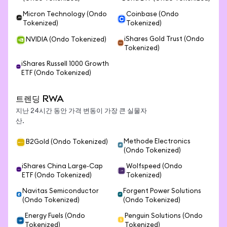
Micron Technology (Ondo
Coinbase (Ondo
Tokenized)
Tokenized)
iShares Gold Trust (Ondo
NVIDIA (Ondo Tokenized)
Tokenized)
iShares Russell 1000 Growth
ETF (Ondo Tokenized)
트렌딩 RWA
지난 24시간 동안 가격 변동이 가장 큰 실물자
산.
Methode Electronics
B2Gold (Ondo Tokenized)
(Ondo Tokenized)
iShares China Large-Cap
Wolfspeed (Ondo
ETF (Ondo Tokenized)
Tokenized)
Navitas Semiconductor
Forgent Power Solutions
(Ondo Tokenized)
(Ondo Tokenized)
Energy Fuels (Ondo
Penguin Solutions (Ondo
Tokenized)
Tokenized)