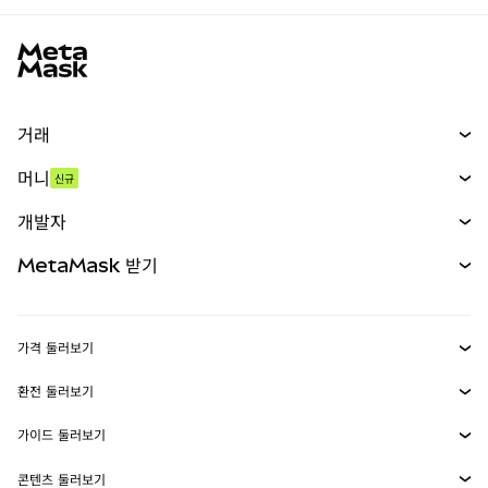
MetaMask 사이트 바닥글
거래
스왑
머니
신규
예측 시장
신규
매수
개발자
무기한 선물
신규
카드
문서 보기
MetaMask 받기
실물자산
mUSD
신규
대시보드
Transaction Shield
수익 창출
Smart Accounts Kit
에이전트 지갑
신규
가격 둘러보기
임베디드 지갑
Snaps
비트코인 가격
환전 둘러보기
MetaMask Connect
이더리움 가격
보상
신규
BTC를 USD로 환전
솔라나 가격
가이드 둘러보기
Snaps
보안
ETH를 USD로 환전
BTC 매수
시바이누 가격
USDT를 INR로 환전
콘텐츠 둘러보기
웹3 서비스
고객 지원
ETH 매수