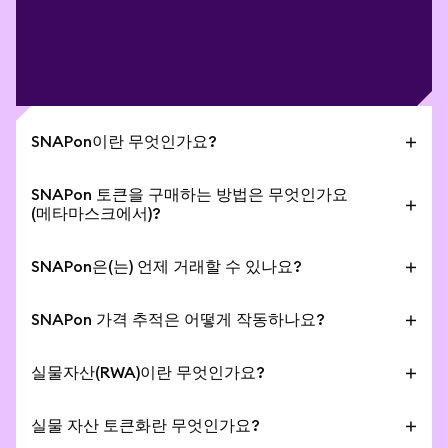
SNAPon이란 무엇인가요?
SNAPon은 Snap (NASDAQ: SNAP) 주식의 부분 소유
SNAPon 토큰을 구매하는 방법은 무엇인가요
권을 나타내는 토큰화된 실물 자산입니다. 토큰화된 자
(메타마스크에서)?
산, 즉 실물자산(RWA)은 스마트 컨트랙트를 통해
SNAPon 가격을 직접 추적합니다. Ondo 토큰은 대표
1. MetaMask 모바일 앱을 엽니다.
SNAPon은(는) 언제 거래할 수 있나요?
하는 기초 자산과 1:1로 뒷받침되며, 이 가치로 판매할
2. 스왑을 탭합니다.
수 있습니다.
3. SNAPon 티커를 검색합니다.
매수 및 매도는 일반적으로
24/5
기준으로 이용 가능하
주요 특징:
4. 거래를 검토하고 제출을 탭합니다.
SNAPon 가격 추적은 어떻게 작동하나요?
며, 매주 일요일 오후 8시 05분(미국 동부 시간, 뉴욕 기
- 미국 외 지역에서 RWA에 투자하세요.
5. 완료되었습니다!
준)부터 금요일 오후 7시 59분(미국 동부 시간)까지 운
Ondo 토큰화 자산은 기초 자산과 유사한 경제적 익스
- 추가 가입 불필요.
영됩니다. SNAPon의 P2P 전송은 주말 및 공휴일을 포
실물자산(RWA)이란 무엇인가요?
포저를 제공하며, 통합된
Chainlink
데이터 오라클을
- 24/5 매수 및 매도: 월요일 08:00 ET부터 금요일
함하여 24/7 이용 가능합니다.
사용하여 실시간 시장 정보를 제공합니다.
암호화폐에서 실물자산(RWA)은 주식, 지분, 국채, 원자
19:59 ET까지 하루 24시간 Ondo 토큰화된 실물 자산
실물 자산 토큰화란 무엇인가요?
재, 통화, 부동산 등을 포함한 실물 자산의 토큰화된 버
을 거래할 수 있습니다.