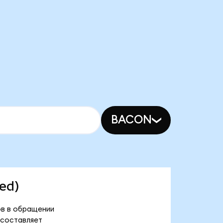
BACON
zed)
нов в обращении
 составляет