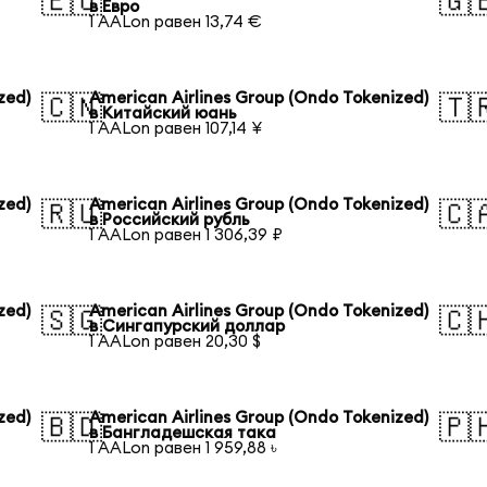
🇪🇺
🇬
в Евро
1 AALon равен 13,74 €
zed)
American Airlines Group (Ondo Tokenized)
🇨🇳
🇹
в Китайский юань
1 AALon равен 107,14 ¥
zed)
American Airlines Group (Ondo Tokenized)
🇷🇺
🇨
в Российский рубль
1 AALon равен 1 306,39 ₽
zed)
American Airlines Group (Ondo Tokenized)
🇸🇬
🇨
в Сингапурский доллар
1 AALon равен 20,30 $
zed)
American Airlines Group (Ondo Tokenized)
🇧🇩
🇵
в Бангладешская така
1 AALon равен 1 959,88 ৳