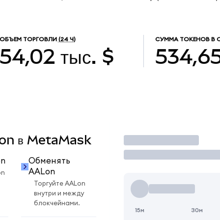
ОБЪЕМ ТОРГОВЛИ
(24 Ч)
СУММА ТОКЕНОВ В 
54,02 тыс. $
534,6
ALon в MetaMask
Торговать
on
Обменять
AALon
on
Торгуйте AALon
внутри и между
блокчейнами.
15м
30м