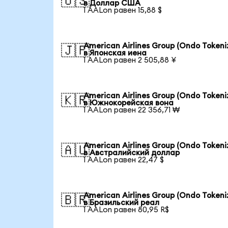
🇺🇸
в Доллар США
1 AALon равен 15,88 $
American Airlines Group (Ondo Tokeni
🇯🇵
в Японская иена
1 AALon равен 2 505,88 ¥
American Airlines Group (Ondo Tokeni
🇰🇷
в Южнокорейская вона
1 AALon равен 22 356,71 ₩
American Airlines Group (Ondo Tokeni
🇦🇺
в Австралийский доллар
1 AALon равен 22,47 $
American Airlines Group (Ondo Tokeni
🇧🇷
в Бразильский реал
1 AALon равен 80,95 R$