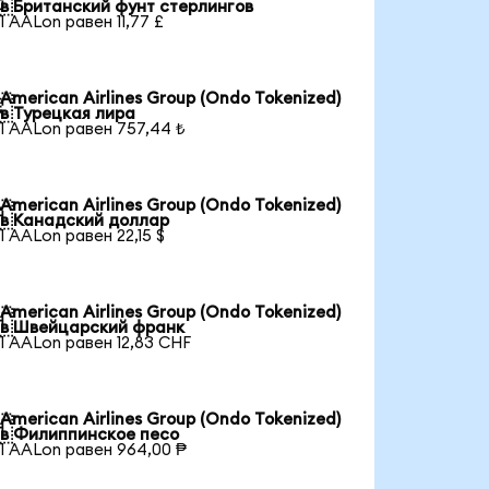

в Британский фунт стерлингов
1 AALon равен 11,77 £
American Airlines Group (Ondo Tokenized)

в Турецкая лира
1 AALon равен 757,44 ₺
American Airlines Group (Ondo Tokenized)

в Канадский доллар
1 AALon равен 22,15 $
American Airlines Group (Ondo Tokenized)

в Швейцарский франк
1 AALon равен 12,83 CHF
American Airlines Group (Ondo Tokenized)

в Филиппинское песо
1 AALon равен 964,00 ₱