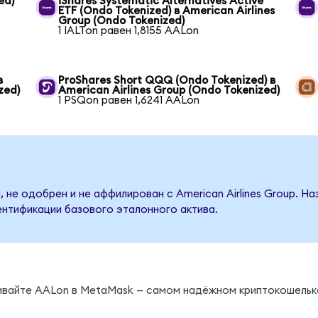
ed)
iShares Systematic Alternatives Active
ETF (Ondo Tokenized) в American Airlines
Group (Ondo Tokenized)
1 IALTon равен 1,8155 AALon
в
ProShares Short QQQ (Ondo Tokenized) в
zed)
American Airlines Group (Ondo Tokenized)
1 PSQon равен 1,6241 AALon
 не одобрен и не аффилирован с American Airlines Group. Н
ентификации базового эталонного актива.
нивайте AALon в MetaMask — самом надёжном криптокошельк