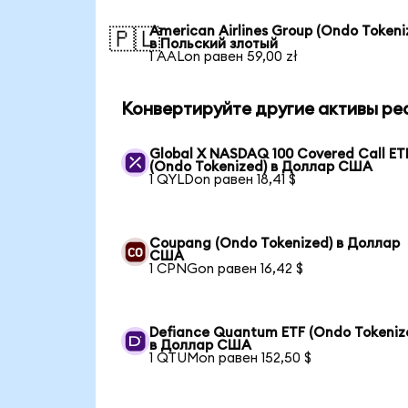
American Airlines Group (Ondo Tokeni
🇵🇱
в Польский злотый
1 AALon равен 59,00 zł
Конвертируйте другие активы ре
Global X NASDAQ 100 Covered Call ET
(Ondo Tokenized) в Доллар США
1 QYLDon равен 18,41 $
Coupang (Ondo Tokenized) в Доллар
США
1 CPNGon равен 16,42 $
Defiance Quantum ETF (Ondo Tokeniz
в Доллар США
1 QTUMon равен 152,50 $