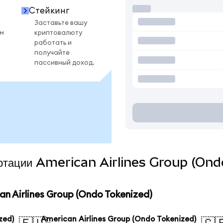
Стейкинг
Заставьте вашу
ом
криптовалюту
работать и
получайте
пассивный доход.
вертации American Airlines Group (Ond
 Airlines Group (Ondo Tokenized)
zed)
American Airlines Group (Ondo Tokenized)