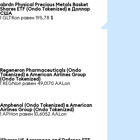
abrdn Physical Precious Metals Basket
Shares ETF (Ondo Tokenized) в Доллар
США
1 GLTRon равен 195,78 $
Regeneron Pharmaceuticals (Ondo
Tokenized) в American Airlines Group
(Ondo Tokenized)
1 REGNon равен 49,0170 AALon
Amphenol (Ondo Tokenized) в American
Airlines Group (Ondo Tokenized)
1 APHon равен 10,6052 AALon