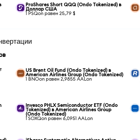
в
ProShares Short QQQ (Ondo Tokenized) в
Доллар США
1 PSQon равен 25,79 $
нвертации
ов
F
US Brent Oil Fund (Ondo Tokenized) в
American Airlines Group (Ondo Tokenized)
1 BNOon равен 2,9855 AALon
n
Invesco PHLX Semiconductor ETF (Ondo
Tokenized) в American Airlines Group
(Ondo Tokenized)
1 SOXQon равен 6,0951 AALon