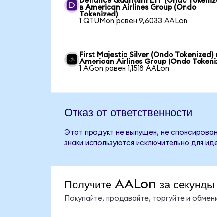
Defiance Quantum ETF (Ondo Tokeniz
в American Airlines Group (Ondo
Tokenized)
1 QTUMon равен 9,6033 AALon
First Majestic Silver (Ondo Tokenized) 
American Airlines Group (Ondo Tokeni
1 AGon равен 1,1518 AALon
Отказ от ответственности
Этот продукт не выпущен, не спонсирован,
знаки используются исключительно для ид
Получите AALon за секунды
Покупайте, продавайте, торгуйте и обме