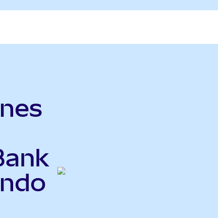
ines
Bank
Ondo