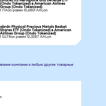
iShares US Aerospace and Defense ETF
(Ondo Tokenized) в American Airlines
Group (Ondo Tokenized)
1 ITAon равен 15,6801 AALon
abrdn Physical Precious Metals Basket
Shares ETF (Ondo Tokenized) в American
Airlines Group (Ondo Tokenized)
1 GLTRon равен 12,3287 AALon
азвание компании и любые другие товарные
е.