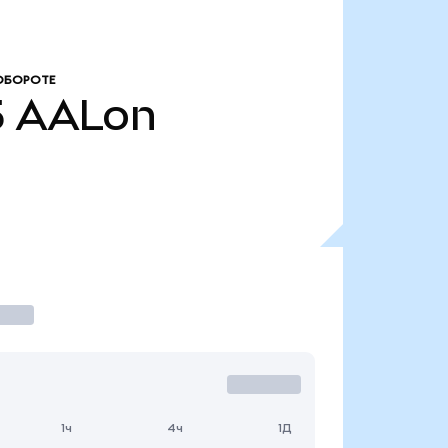
ОБОРОТЕ
5
AALon
1ч
4ч
1Д