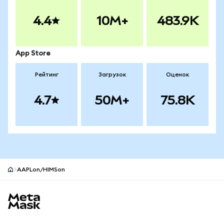
4.4
10M+
483.9K
App Store
Рейтинг
Загрузок
Оценок
4.7
50M+
75.8K
AAPLon/HIMSon
Нижний колонтитул сайта MetaMask