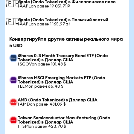
Apple (Ondo Tokenized) в Филиппинское песо
🇵🇭
1 AAPLon равен 19 051,71 ₱
Apple (Ondo Tokenized) в Польский злотый
🇵🇱
1 AAPLon равен 1 165,97 zł
Конвертируйте другие активы реального мира
в USD
iShares 0-3 Month Treasury Bond ETF (Ondo
Tokenized) в Доллар США
1 SGOVon равен 101,48 $
iShares MSCI Emerging Markets ETF (Ondo
Tokenized) в Доллар США
1 EEMon равен 66,40 $
AMD (Ondo Tokenized) в Доллар США
1 AMDon равен 481,09 $
Taiwan Semiconductor Manufacturing (Ondo
Tokenized) в Доллар США
1 TSMon равен 423,70 $