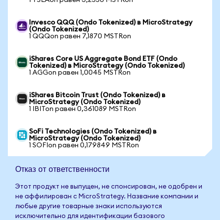
1 TSLAon равен 3,2550 MSTRon
Invesco QQQ (Ondo Tokenized) в MicroStrategy
(Ondo Tokenized)
1 QQQon равен 7,1870 MSTRon
iShares Core US Aggregate Bond ETF (Ondo
Tokenized) в MicroStrategy (Ondo Tokenized)
1 AGGon равен 1,0045 MSTRon
iShares Bitcoin Trust (Ondo Tokenized) в
MicroStrategy (Ondo Tokenized)
1 IBITon равен 0,361089 MSTRon
SoFi Technologies (Ondo Tokenized) в
MicroStrategy (Ondo Tokenized)
1 SOFIon равен 0,179849 MSTRon
Отказ от ответственности
Этот продукт не выпущен, не спонсирован, не одобрен и
не аффилирован с MicroStrategy. Название компании и
любые другие товарные знаки используются
исключительно для идентификации базового