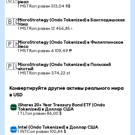
🇧🇷
реал
1 MSTRon равен 513,04 R$
MicroStrategy (Ondo Tokenized) в Бангладешская
🇧🇩
така
1 MSTRon равен 12 456,85 ৳
MicroStrategy (Ondo Tokenized) в Филиппинское
🇵🇭
песо
1 MSTRon равен 6 109,49 ₱
MicroStrategy (Ondo Tokenized) в Польский
🇵🇱
злотый
1 MSTRon равен 374,22 zł
Конвертируйте другие активы реального мира
в USD
iShares 20+ Year Treasury Bond ETF (Ondo
Tokenized) в Доллар США
1 TLTon равен 86,00 $
Intel (Ondo Tokenized) в Доллар США
1 INTCon равен 100,84 $