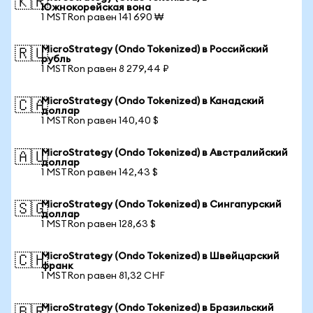
🇰🇷
Южнокорейская вона
1 MSTRon равен 141 690 ₩
MicroStrategy (Ondo Tokenized) в Российский
🇷🇺
рубль
1 MSTRon равен 8 279,44 ₽
MicroStrategy (Ondo Tokenized) в Канадский
🇨🇦
доллар
1 MSTRon равен 140,40 $
MicroStrategy (Ondo Tokenized) в Австралийский
🇦🇺
доллар
1 MSTRon равен 142,43 $
MicroStrategy (Ondo Tokenized) в Сингапурский
🇸🇬
доллар
1 MSTRon равен 128,63 $
MicroStrategy (Ondo Tokenized) в Швейцарский
🇨🇭
франк
1 MSTRon равен 81,32 CHF
MicroStrategy (Ondo Tokenized) в Бразильский