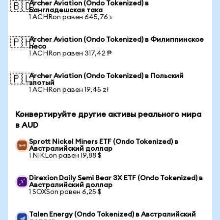
Archer Aviation (Ondo Tokenized) в
🇧🇩
Бангладешская така
1 ACHRon равен 645,76 ৳
Archer Aviation (Ondo Tokenized) в Филиппинское
🇵🇭
песо
1 ACHRon равен 317,42 ₱
Archer Aviation (Ondo Tokenized) в Польский
🇵🇱
злотый
1 ACHRon равен 19,45 zł
Конвертируйте другие активы реального мира
в AUD
Sprott Nickel Miners ETF (Ondo Tokenized) в
Австралийский доллар
1 NIKLon равен 19,88 $
Direxion Daily Semi Bear 3X ETF (Ondo Tokenized) в
Австралийский доллар
1 SOXSon равен 6,25 $
Talen Energy (Ondo Tokenized) в Австралийский