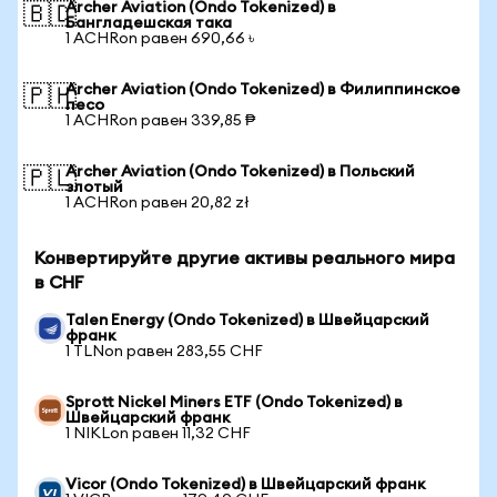
Archer Aviation (Ondo Tokenized) в
🇧🇩
Бангладешская така
1 ACHRon равен 690,66 ৳
Archer Aviation (Ondo Tokenized) в Филиппинское
🇵🇭
песо
1 ACHRon равен 339,85 ₱
Archer Aviation (Ondo Tokenized) в Польский
🇵🇱
злотый
1 ACHRon равен 20,82 zł
Конвертируйте другие активы реального мира
в CHF
Talen Energy (Ondo Tokenized) в Швейцарский
франк
1 TLNon равен 283,55 CHF
Sprott Nickel Miners ETF (Ondo Tokenized) в
Швейцарский франк
1 NIKLon равен 11,32 CHF
Vicor (Ondo Tokenized) в Швейцарский франк