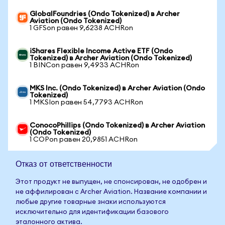
GlobalFoundries (Ondo Tokenized) в Archer
Aviation (Ondo Tokenized)
1 GFSon равен 9,6238 ACHRon
iShares Flexible Income Active ETF (Ondo
Tokenized) в Archer Aviation (Ondo Tokenized)
1 BINCon равен 9,4933 ACHRon
MKS Inc. (Ondo Tokenized) в Archer Aviation (Ondo
Tokenized)
1 MKSIon равен 54,7793 ACHRon
ConocoPhillips (Ondo Tokenized) в Archer Aviation
(Ondo Tokenized)
1 COPon равен 20,9851 ACHRon
Отказ от ответственности
Этот продукт не выпущен, не спонсирован, не одобрен и
не аффилирован с Archer Aviation. Название компании и
любые другие товарные знаки используются
исключительно для идентификации базового
эталонного актива.