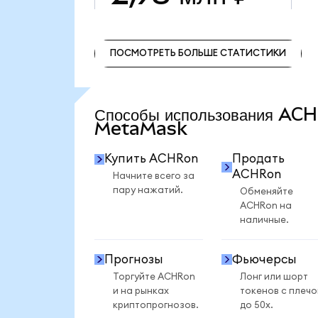
ПОСМОТРЕТЬ БОЛЬШЕ СТАТИСТИКИ
ПОСМОТРЕТЬ БОЛЬШЕ СТАТИСТИКИ
Способы использования AC
MetaMask
Купить ACHRon
Продать
ACHRon
Начните всего за
пару нажатий.
Обменяйте
ACHRon на
наличные.
Прогнозы
Фьючерсы
Торгуйте ACHRon
Лонг или шорт
и на рынках
токенов с плеч
криптопрогнозов.
до 50x.