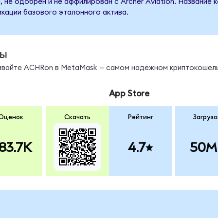
 не одобрен и не аффилирован с Archer Aviation. Название 
кации базового эталонного актива.
ды
нивайте ACHRon в MetaMask — самом надёжном криптокошель
App Store
Оценок
Скачать
Рейтинг
Загрузо
83.7K
4.7
50M