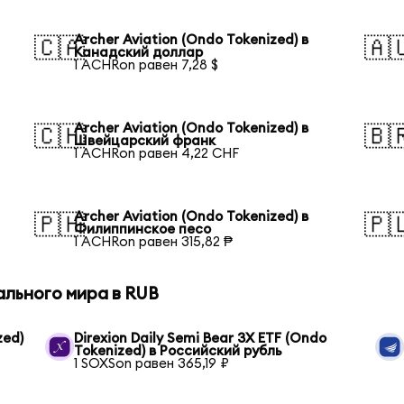
Archer Aviation (Ondo Tokenized) в
🇨🇦
🇦
Канадский доллар
1 ACHRon равен 7,28 $
Archer Aviation (Ondo Tokenized) в
🇨🇭
🇧
Швейцарский франк
1 ACHRon равен 4,22 CHF
Archer Aviation (Ondo Tokenized) в
🇵🇭
🇵
Филиппинское песо
1 ACHRon равен 315,82 ₱
ального мира в RUB
zed)
Direxion Daily Semi Bear 3X ETF (Ondo
Tokenized) в Российский рубль
1 SOXSon равен 365,19 ₽