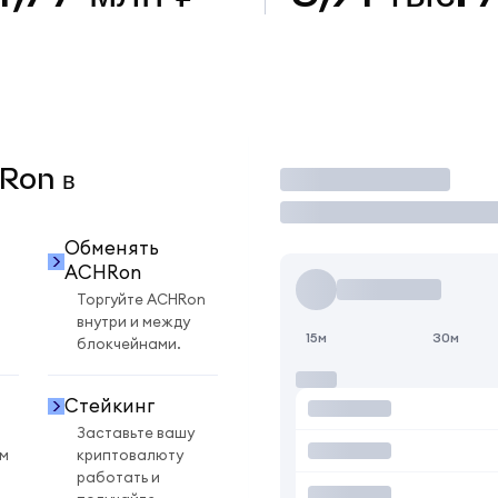
HRon в
Торговать
Обменять
ACHRon
Торгуйте ACHRon
внутри и между
15м
30м
блокчейнами.
Стейкинг
Заставьте вашу
ом
криптовалюту
работать и