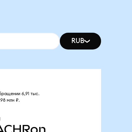
RUB
бращении 6,91 тыс.
98 млн ₽.
Е
ACHRon