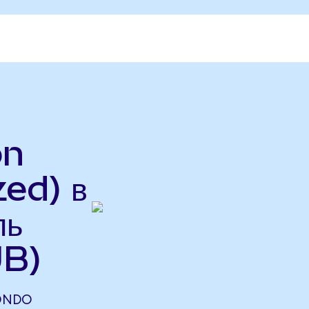
on
ed) в
ль
UB)
(ONDO