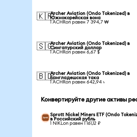
Archer Aviation (Ondo Tokenized) в
🇰🇷
Южнокорейская вона
1 ACHRon равен 7 394,7 ₩
Archer Aviation (Ondo Tokenized) в
🇸🇬
Сингапурский доллар
1 ACHRon равен 6,67 $
Archer Aviation (Ondo Tokenized) в
🇧🇩
Бангладешская така
1 ACHRon равен 642,94 ৳
Конвертируйте другие активы ре
Sprott Nickel Miners ETF (Ondo Tokeni
в Российский рубль
1 NIKLon равен 1 161,12 ₽