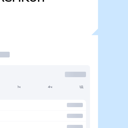
1ч
4ч
1Д