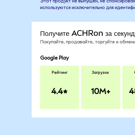
Этот продукт не выпущен, не спонсирован,
используются исключительно для идентифи
Получите ACHRon за секун
Покупайте, продавайте, торгуйте и обме
Google Play
Рейтинг
Загрузок
4.4
10M+
4