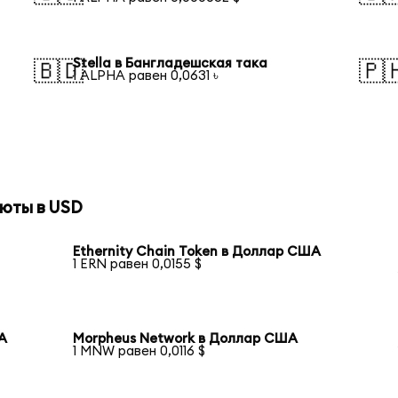
Stella в Бангладешская така
🇧🇩
🇵
1 ALPHA равен 0,0631 ৳
юты в USD
Ethernity Chain Token в Доллар США
1 ERN равен 0,0155 $
ША
Morpheus Network в Доллар США
1 MNW равен 0,0116 $