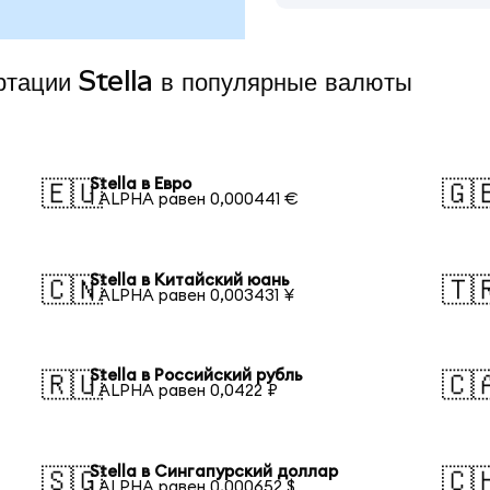
ртации Stella в популярные валюты
Stella в Евро
🇪🇺
🇬
1 ALPHA равен 0,000441 €
Stella в Китайский юань
🇨🇳
🇹
1 ALPHA равен 0,003431 ¥
Stella в Российский рубль
🇷🇺
🇨
1 ALPHA равен 0,0422 ₽
Stella в Сингапурский доллар
🇸🇬
🇨
1 ALPHA равен 0,000652 $