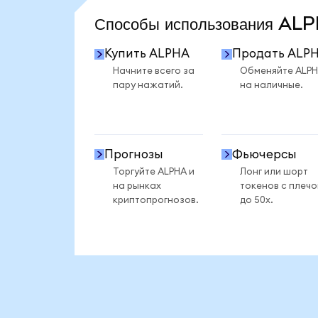
Способы использования A
Купить ALPHA
Продать ALP
Начните всего за
Обменяйте ALP
пару нажатий.
на наличные.
Прогнозы
Фьючерсы
Торгуйте ALPHA и
Лонг или шорт
на рынках
токенов с плеч
криптопрогнозов.
до 50x.