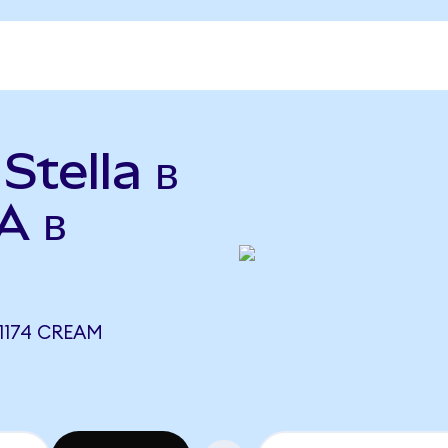
Stella в
A в
1174 CREAM