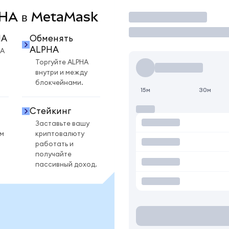
LPHA в MetaMask
Торговать
HA
Обменять
ALPHA
HA
Торгуйте ALPHA
внутри и между
блокчейнами.
15м
30м
Стейкинг
Заставьте вашу
ом
криптовалюту
работать и
получайте
пассивный доход.