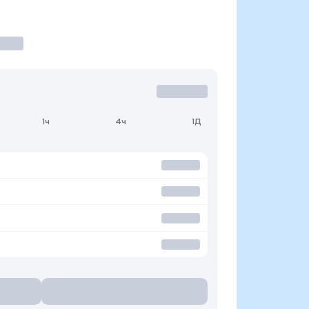
1ч
4ч
1Д