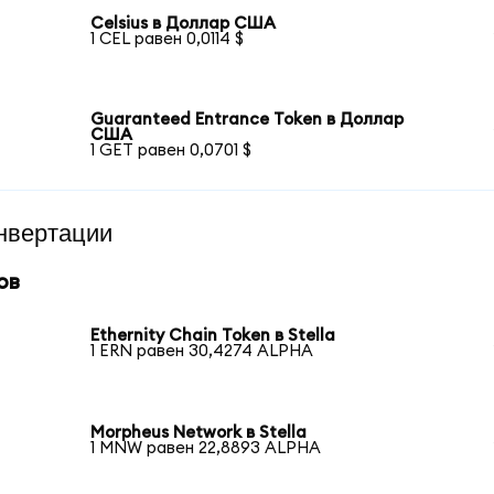
Celsius в Доллар США
1 CEL равен 0,0114 $
Guaranteed Entrance Token в Доллар
США
1 GET равен 0,0701 $
нвертации
ов
Ethernity Chain Token в Stella
1 ERN равен 30,4274 ALPHA
Morpheus Network в Stella
1 MNW равен 22,8893 ALPHA