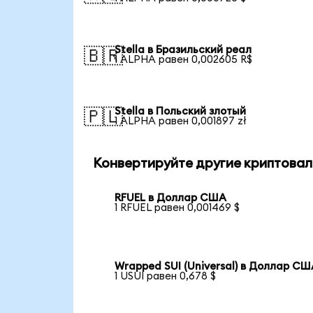
Stella в Бразильский реал
🇧🇷
1 ALPHA равен 0,002605 R$
Stella в Польский злотый
🇵🇱
1 ALPHA равен 0,001897 zł
Конвертируйте другие криптовал
RFUEL в Доллар США
1 RFUEL равен 0,001469 $
Wrapped SUI (Universal) в Доллар С
1 USUI равен 0,678 $