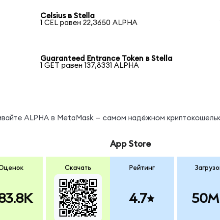
Celsius в Stella
1 CEL равен 22,3650 ALPHA
Guaranteed Entrance Token в Stella
1 GET равен 137,8331 ALPHA
ы
нивайте ALPHA в MetaMask — самом надёжном криптокошельк
App Store
Оценок
Скачать
Рейтинг
Загрузо
83.8K
4.7
50M