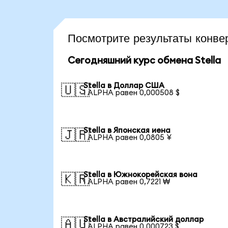
Посмотрите результаты конве
Сегодняшний курс обмена Stella
Stella в Доллар США
🇺🇸
1 ALPHA равен 0,000508 $
Stella в Японская иена
🇯🇵
1 ALPHA равен 0,0805 ¥
Stella в Южнокорейская вона
🇰🇷
1 ALPHA равен 0,7221 ₩
Stella в Австралийский доллар
🇦🇺
1 ALPHA равен 0,000723 $