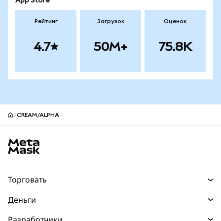
App Store
Рейтинг
Загрузок
Оценок
4.7
50M+
75.8K
CREAM/ALPHA
Нижний колонтитул сайта MetaMask
Торговать
Торговля
Деньги
Swaps
Покупайте
Разработчики