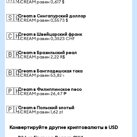
🇦🇺
1 CREAM равен 0,617 $
Cream в Сингапурский доллар
🇸🇬
1 CREAM равен 0,5573 $
Cream в Швейцарский франк
🇨🇭
1 CREAM равен 0,3523 CHF
Cream в Бразильский реал
🇧🇷
1 CREAM равен 2,22 R$
Cream в Бангладешская така
🇧🇩
1 CREAM равен 53,82 ৳
Cream в Филиппинское песо
🇵🇭
1 CREAM равен 26,47 ₱
Cream в Польский злотый
🇵🇱
1 CREAM равен 1,62 zł
Конвертируйте другие криптовалюты в USD