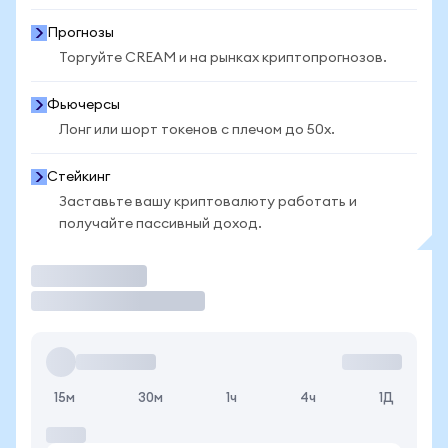
Прогнозы
Торгуйте CREAM и на рынках криптопрогнозов.
Фьючерсы
Лонг или шорт токенов с плечом до 50x.
Стейкинг
Заставьте вашу криптовалюту работать и
получайте пассивный доход.
Торговать
15м
30м
1ч
4ч
1Д