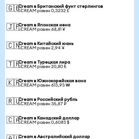
Cream в Британский фунт стерлингов
🇬🇧
1 CREAM равен 0,3232 £
Cream в Японская иена
🇯🇵
1 CREAM равен 68,81 ¥
Cream в Китайский юань
🇨🇳
1 CREAM равен 2,94 ¥
Cream в Турецкая лира
🇹🇷
1 CREAM равен 20,80 ₺
Cream в Южнокорейская вона
🇰🇷
1 CREAM равен 613,93 ₩
Cream в Российский рубль
🇷🇺
1 CREAM равен 35,87 ₽
Cream в Канадский доллар
🇨🇦
1 CREAM равен 0,6083 $
Cream в Австралийский доллар