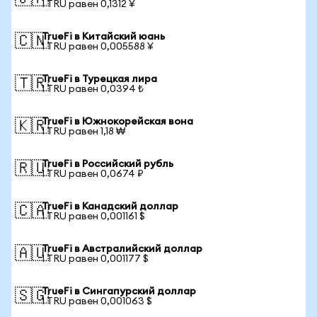
1 TRU равен 0,1312 ¥
TrueFi в Китайский юань
🇨🇳
1 TRU равен 0,005588 ¥
TrueFi в Турецкая лира
🇹🇷
1 TRU равен 0,0394 ₺
TrueFi в Южнокорейская вона
🇰🇷
1 TRU равен 1,18 ₩
TrueFi в Российский рубль
🇷🇺
1 TRU равен 0,0674 ₽
TrueFi в Канадский доллар
🇨🇦
1 TRU равен 0,001161 $
TrueFi в Австралийский доллар
🇦🇺
1 TRU равен 0,001177 $
TrueFi в Сингапурский доллар
🇸🇬
1 TRU равен 0,001063 $