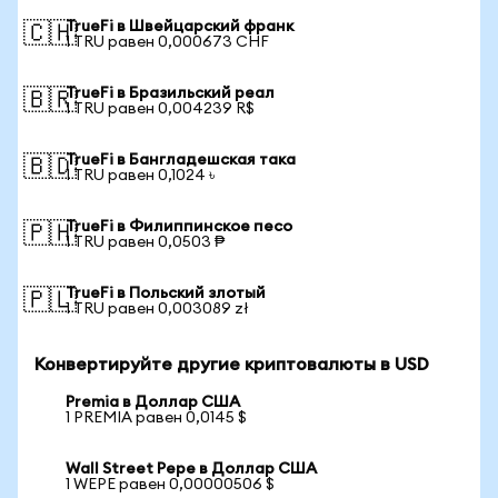
TrueFi в Швейцарский франк
🇨🇭
1 TRU равен 0,000673 CHF
TrueFi в Бразильский реал
🇧🇷
1 TRU равен 0,004239 R$
TrueFi в Бангладешская така
🇧🇩
1 TRU равен 0,1024 ৳
TrueFi в Филиппинское песо
🇵🇭
1 TRU равен 0,0503 ₱
TrueFi в Польский злотый
🇵🇱
1 TRU равен 0,003089 zł
Конвертируйте другие криптовалюты в USD
Premia в Доллар США
1 PREMIA равен 0,0145 $
Wall Street Pepe в Доллар США
1 WEPE равен 0,00000506 $