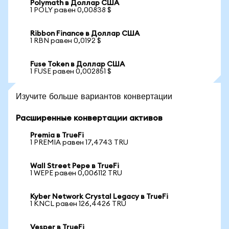
Polymath в Доллар США
1 POLY равен 0,00838 $
Ribbon Finance в Доллар США
1 RBN равен 0,0192 $
Fuse Token в Доллар США
1 FUSE равен 0,002851 $
Изучите больше вариантов конвертации
Расширенные конвертации активов
Premia в TrueFi
1 PREMIA равен 17,4743 TRU
Wall Street Pepe в TrueFi
1 WEPE равен 0,006112 TRU
Kyber Network Crystal Legacy в TrueFi
1 KNCL равен 126,4426 TRU
Vesper в TrueFi