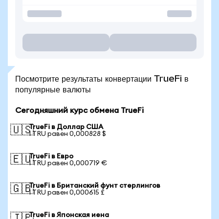
Посмотрите результаты конвертации TrueFi в
популярные валюты
Сегодняшний курс обмена TrueFi
TrueFi в Доллар США
🇺🇸
1 TRU равен 0,000828 $
TrueFi в Евро
🇪🇺
1 TRU равен 0,000719 €
TrueFi в Британский фунт стерлингов
🇬🇧
1 TRU равен 0,000615 £
TrueFi в Японская иена
🇯🇵