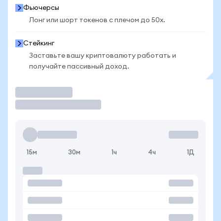
Фьючерсы
Лонг или шорт токенов с плечом до 50x.
Стейкинг
Заставьте вашу криптовалюту работать и
получайте пассивный доход.
Торговать
15м
30м
1ч
4ч
1Д