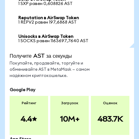
1 SXP равен 0,608826 AST
Reputation в AirSwap Token
1 REPV2 равен 197,6868 AST
Unisocks в AirSwap Token
1 SOCKS равен 1163697,7640 AST
Получите AST за секунды
Покупайте, продавайте, торгуйте и
обменивайте AST в MetaMask — самом
надёжном криптокошельке.
Google Play
Рейтинг
Загрузок
Оценок
4.4
10M+
483.7K