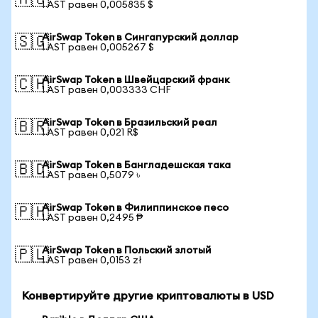
🇦🇺
1 AST равен 0,005835 $
AirSwap Token в Сингапурский доллар
🇸🇬
1 AST равен 0,005267 $
AirSwap Token в Швейцарский франк
🇨🇭
1 AST равен 0,003333 CHF
AirSwap Token в Бразильский реал
🇧🇷
1 AST равен 0,021 R$
AirSwap Token в Бангладешская така
🇧🇩
1 AST равен 0,5079 ৳
AirSwap Token в Филиппинское песо
🇵🇭
1 AST равен 0,2495 ₱
AirSwap Token в Польский злотый
🇵🇱
1 AST равен 0,0153 zł
Конвертируйте другие криптовалюты в USD