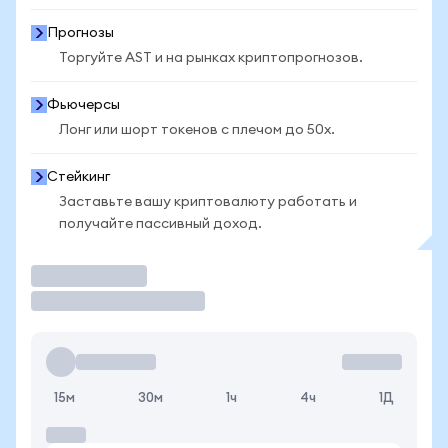
Прогнозы
Торгуйте AST и на рынках криптопрогнозов.
Фьючерсы
Лонг или шорт токенов с плечом до 50x.
Стейкинг
Заставьте вашу криптовалюту работать и
получайте пассивный доход.
Торговать
15м
30м
1ч
4ч
1Д