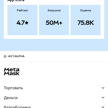
App Store
Рейтинг
Загрузок
Оценок
4.7
50M+
75.8K
AST/ALPHA
Нижний колонтитул сайта MetaMask
Торговать
Торговля
Деньги
Swaps
Покупайте
Разработчики