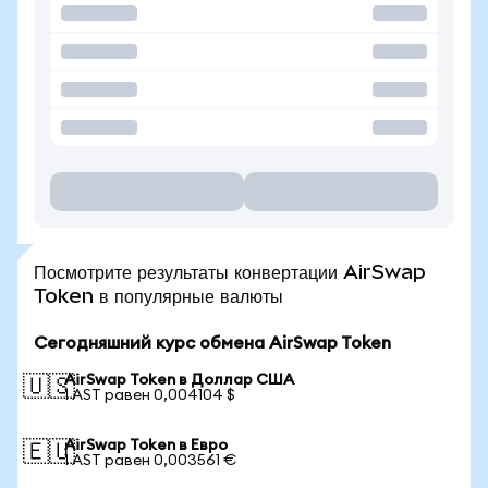
Посмотрите результаты конвертации AirSwap
Token в популярные валюты
Сегодняшний курс обмена AirSwap Token
AirSwap Token в Доллар США
🇺🇸
1 AST равен 0,004104 $
AirSwap Token в Евро
🇪🇺
1 AST равен 0,003561 €