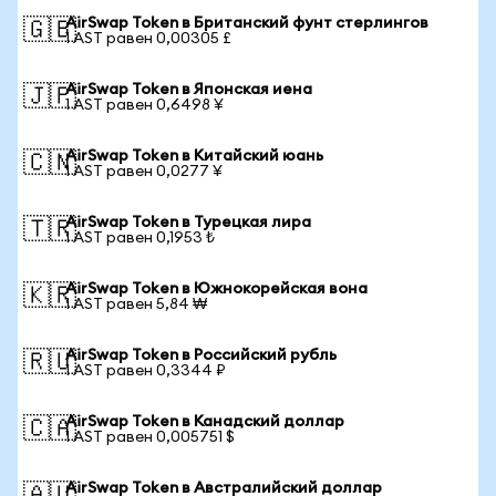
AirSwap Token в Британский фунт стерлингов
🇬🇧
1 AST равен 0,00305 £
AirSwap Token в Японская иена
🇯🇵
1 AST равен 0,6498 ¥
AirSwap Token в Китайский юань
🇨🇳
1 AST равен 0,0277 ¥
AirSwap Token в Турецкая лира
🇹🇷
1 AST равен 0,1953 ₺
AirSwap Token в Южнокорейская вона
🇰🇷
1 AST равен 5,84 ₩
AirSwap Token в Российский рубль
🇷🇺
1 AST равен 0,3344 ₽
AirSwap Token в Канадский доллар
🇨🇦
1 AST равен 0,005751 $
AirSwap Token в Австралийский доллар