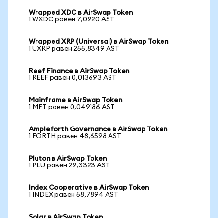
Wrapped XDC в AirSwap Token
1 WXDC равен 7,0920 AST
Wrapped XRP (Universal) в AirSwap Token
1 UXRP равен 255,8349 AST
Reef Finance в AirSwap Token
1 REEF равен 0,013693 AST
Mainframe в AirSwap Token
1 MFT равен 0,049186 AST
Ampleforth Governance в AirSwap Token
1 FORTH равен 48,6598 AST
Pluton в AirSwap Token
1 PLU равен 29,3323 AST
Index Cooperative в AirSwap Token
1 INDEX равен 58,7894 AST
Solar в AirSwap Token