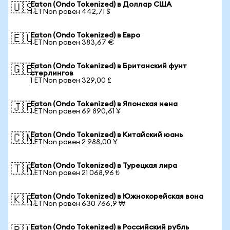
Eaton (Ondo Tokenized) в Доллар США
🇺🇸
1 ETNon равен 442,71 $
Eaton (Ondo Tokenized) в Евро
🇪🇺
1 ETNon равен 383,67 €
Eaton (Ondo Tokenized) в Британский фунт
🇬🇧
стерлингов
1 ETNon равен 329,00 £
Eaton (Ondo Tokenized) в Японская иена
🇯🇵
1 ETNon равен 69 890,61 ¥
Eaton (Ondo Tokenized) в Китайский юань
🇨🇳
1 ETNon равен 2 988,00 ¥
Eaton (Ondo Tokenized) в Турецкая лира
🇹🇷
1 ETNon равен 21 068,96 ₺
Eaton (Ondo Tokenized) в Южнокорейская вона
🇰🇷
1 ETNon равен 630 766,9 ₩
Eaton (Ondo Tokenized) в Российский рубль