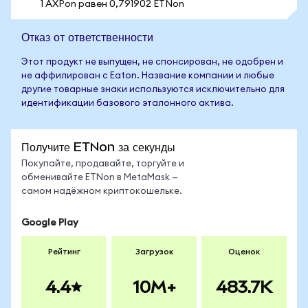
1 AXPon равен 0,791902 ETNon
Отказ от ответственности
Этот продукт не выпущен, не спонсирован, не одобрен и
не аффилирован с Eaton. Название компании и любые
другие товарные знаки используются исключительно для
идентификации базового эталонного актива.
Получите ETNon за секунды
Покупайте, продавайте, торгуйте и
обменивайте ETNon в MetaMask —
самом надёжном криптокошельке.
Google Play
Рейтинг
Загрузок
Оценок
4.4
10M+
483.7K