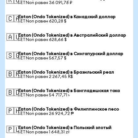
🇷🇺
1 ETNon равен 36 091,78 ₽
Eaton (Ondo Tokenized) в Канадский доллар
🇨🇦
1 ETNon равен 620,28 $
Eaton (Ondo Tokenized) в Австралийский доллар
🇦🇺
1 ETNon равен 628,66 $
Eaton (Ondo Tokenized) в Сингапурский доллар
🇸🇬
1 ETNon равен 567,57 $
Eaton (Ondo Tokenized) в Бразильский реал
🇧🇷
1 ETNon равен 2 267,45 R$
Eaton (Ondo Tokenized) в Бангладешская така
🇧🇩
1 ETNon равен 54 717,71 ৳
Eaton (Ondo Tokenized) в Филиппинское песо
🇵🇭
1 ETNon равен 26 924,72 ₱
Eaton (Ondo Tokenized) в Польский злотый
🇵🇱
1 ETNon равен 1 648,31 zł