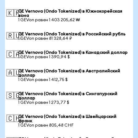
GE Vernova (Ondo Tokenized) в Южнокорейская
🇰🇷
вона
1 GEVon равен 1 403 205,62 ₩
GE Vernova (Ondo Tokenized) в Российский рубль
🇷🇺
1 GEVon равен 81 328,64 ₽
GE Vernova (Ondo Tokenized) в Канадский доллар
🇨🇦
1 GEVon равен 1 390,94 $
GE Vernova (Ondo Tokenized) в Австралийский
🇦🇺
доллар
1 GEVon равен 1 412,75 $
GE Vernova (Ondo Tokenized) в Сингапурский
🇸🇬
доллар
1 GEVon равен 1 273,77 $
GE Vernova (Ondo Tokenized) в Швейцарский
🇨🇭
франк
1 GEVon равен 805,48 CHF