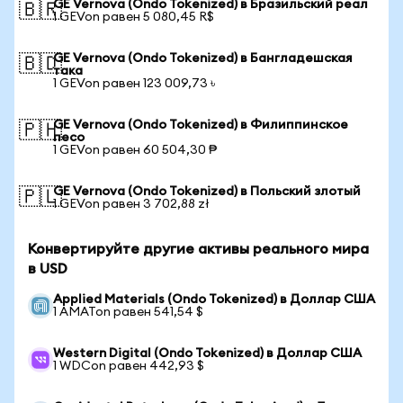
GE Vernova (Ondo Tokenized) в Бразильский реал
🇧🇷
1 GEVon равен 5 080,45 R$
GE Vernova (Ondo Tokenized) в Бангладешская
🇧🇩
така
1 GEVon равен 123 009,73 ৳
GE Vernova (Ondo Tokenized) в Филиппинское
🇵🇭
песо
1 GEVon равен 60 504,30 ₱
GE Vernova (Ondo Tokenized) в Польский злотый
🇵🇱
1 GEVon равен 3 702,88 zł
Конвертируйте другие активы реального мира
в USD
Applied Materials (Ondo Tokenized) в Доллар США
1 AMATon равен 541,54 $
Western Digital (Ondo Tokenized) в Доллар США
1 WDCon равен 442,93 $