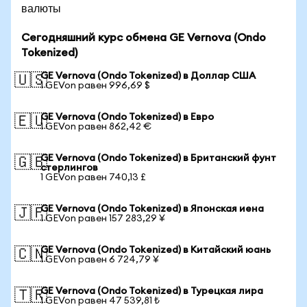
валюты
Сегодняшний курс обмена GE Vernova (Ondo
Tokenized)
GE Vernova (Ondo Tokenized) в Доллар США
🇺🇸
1 GEVon равен 996,69 $
GE Vernova (Ondo Tokenized) в Евро
🇪🇺
1 GEVon равен 862,42 €
GE Vernova (Ondo Tokenized) в Британский фунт
🇬🇧
стерлингов
1 GEVon равен 740,13 £
GE Vernova (Ondo Tokenized) в Японская иена
🇯🇵
1 GEVon равен 157 283,29 ¥
GE Vernova (Ondo Tokenized) в Китайский юань
🇨🇳
1 GEVon равен 6 724,79 ¥
GE Vernova (Ondo Tokenized) в Турецкая лира
🇹🇷
1 GEVon равен 47 539,81 ₺