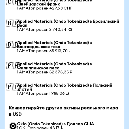
Applied Materials (Ondo Tokenized) в
🇨🇭
Швейцарский франк
1 AMATon равен 429,98 CHF
Applied Materials (Ondo Tokenized) в Бразильский
🇧🇷
реал
1 AMATon равен 2 740,84 R$
Applied Materials (Ondo Tokenized) в
🇧🇩
Бангладешская така
1 AMATon равен 65 913,70 ৳
Applied Materials (Ondo Tokenized) в
🇵🇭
Филиппинское песо
1 AMATon равен 32 373,35 ₱
Applied Materials (Ondo Tokenized) в Польский
🇵🇱
злотый
1 AMATon равен 1 985,06 zł
Конвертируйте другие активы реального мира
в USD
Oklo (Ondo Tokenized) в Доллар США
1 OKLOon равен 43,17 $