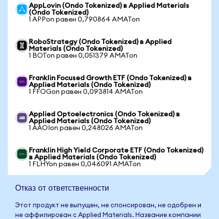
AppLovin (Ondo Tokenized) в Applied Materials
(Ondo Tokenized)
1 APPon равен 0,790864 AMATon
RoboStrategy (Ondo Tokenized) в Applied
Materials (Ondo Tokenized)
1 BOTon равен 0,051379 AMATon
Franklin Focused Growth ETF (Ondo Tokenized) в
Applied Materials (Ondo Tokenized)
1 FFOGon равен 0,093814 AMATon
Applied Optoelectronics (Ondo Tokenized) в
Applied Materials (Ondo Tokenized)
1 AAOIon равен 0,248026 AMATon
Franklin High Yield Corporate ETF (Ondo Tokenized)
в Applied Materials (Ondo Tokenized)
1 FLHYon равен 0,046091 AMATon
Отказ от ответственности
Этот продукт не выпущен, не спонсирован, не одобрен и
не аффилирован с Applied Materials. Название компании