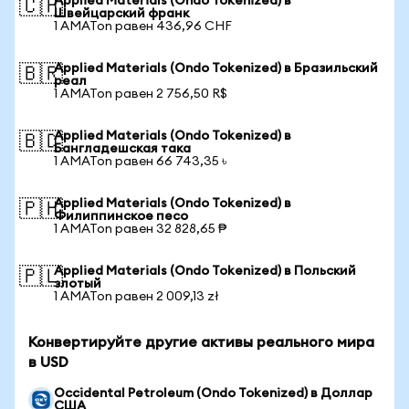
Applied Materials (Ondo Tokenized) в
🇨🇭
Швейцарский франк
1 AMATon равен 436,96 CHF
Applied Materials (Ondo Tokenized) в Бразильский
🇧🇷
реал
1 AMATon равен 2 756,50 R$
Applied Materials (Ondo Tokenized) в
🇧🇩
Бангладешская така
1 AMATon равен 66 743,35 ৳
Applied Materials (Ondo Tokenized) в
🇵🇭
Филиппинское песо
1 AMATon равен 32 828,65 ₱
Applied Materials (Ondo Tokenized) в Польский
🇵🇱
злотый
1 AMATon равен 2 009,13 zł
Конвертируйте другие активы реального мира
в USD
Occidental Petroleum (Ondo Tokenized) в Доллар
США