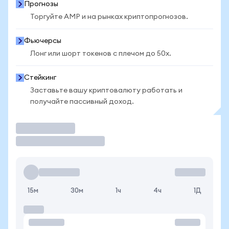
Прогнозы
Торгуйте AMP и на рынках криптопрогнозов.
Фьючерсы
Лонг или шорт токенов с плечом до 50x.
Стейкинг
Заставьте вашу криптовалюту работать и
получайте пассивный доход.
Торговать
15м
30м
1ч
4ч
1Д