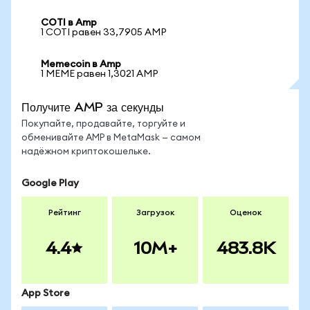
COTI в Amp
1 COTI равен 33,7905 AMP
Memecoin в Amp
1 MEME равен 1,3021 AMP
Получите AMP за секунды
Покупайте, продавайте, торгуйте и
обменивайте AMP в MetaMask — самом
надёжном криптокошельке.
Google Play
Рейтинг
Загрузок
Оценок
4.4
10M+
483.8K
App Store