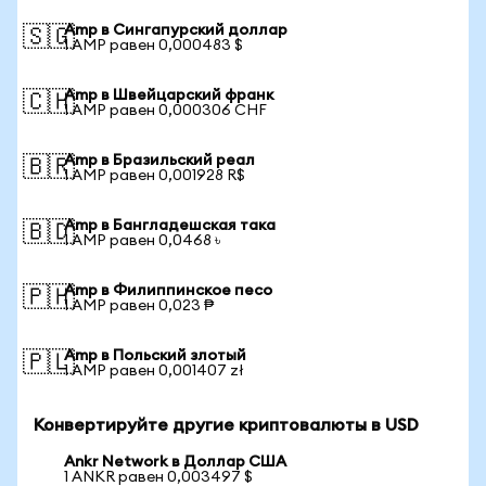
Amp в Сингапурский доллар
🇸🇬
1 AMP равен 0,000483 $
Amp в Швейцарский франк
🇨🇭
1 AMP равен 0,000306 CHF
Amp в Бразильский реал
🇧🇷
1 AMP равен 0,001928 R$
Amp в Бангладешская така
🇧🇩
1 AMP равен 0,0468 ৳
Amp в Филиппинское песо
🇵🇭
1 AMP равен 0,023 ₱
Amp в Польский злотый
🇵🇱
1 AMP равен 0,001407 zł
Конвертируйте другие криптовалюты в USD
Ankr Network в Доллар США
1 ANKR равен 0,003497 $