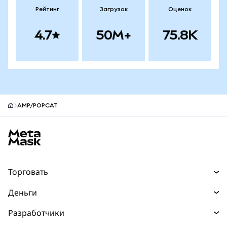
Рейтинг
Загрузок
Оценок
4.7
50M+
75.8K
AMP/POPCAT
Нижний колонтитул сайта MetaMask
Торговать
Торговля
Деньги
Swaps
Покупайте
Разработчики
Прогнозы
НОВИНКА
Карта
Документация для разработчиков