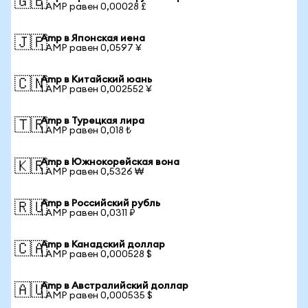
🇬🇧
1 AMP равен 0,00028 £
Amp в Японская иена
🇯🇵
1 AMP равен 0,0597 ¥
Amp в Китайский юань
🇨🇳
1 AMP равен 0,002552 ¥
Amp в Турецкая лира
🇹🇷
1 AMP равен 0,018 ₺
Amp в Южнокорейская вона
🇰🇷
1 AMP равен 0,5326 ₩
Amp в Российский рубль
🇷🇺
1 AMP равен 0,0311 ₽
Amp в Канадский доллар
🇨🇦
1 AMP равен 0,000528 $
Amp в Австралийский доллар
🇦🇺
1 AMP равен 0,000535 $