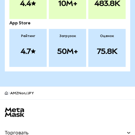
4.4
10M+
483.8K
App Store
Рейтинг
Загрузок
Оценок
4.7
50M+
75.8K
AMZNon/JPY
Нижний колонтитул сайта MetaMask
Торговать