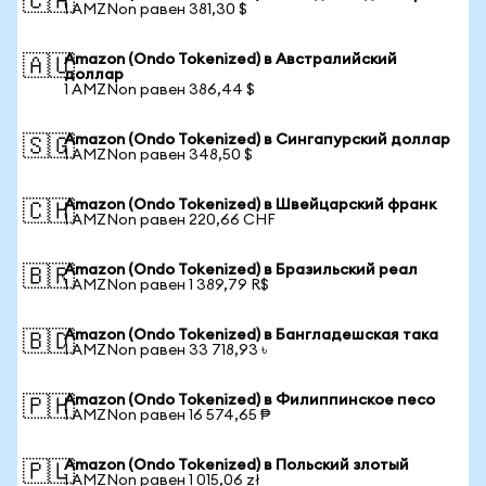
🇨🇦
1 AMZNon равен 381,30 $
Amazon (Ondo Tokenized) в Австралийский
🇦🇺
доллар
1 AMZNon равен 386,44 $
Amazon (Ondo Tokenized) в Сингапурский доллар
🇸🇬
1 AMZNon равен 348,50 $
Amazon (Ondo Tokenized) в Швейцарский франк
🇨🇭
1 AMZNon равен 220,66 CHF
Amazon (Ondo Tokenized) в Бразильский реал
🇧🇷
1 AMZNon равен 1 389,79 R$
Amazon (Ondo Tokenized) в Бангладешская така
🇧🇩
1 AMZNon равен 33 718,93 ৳
Amazon (Ondo Tokenized) в Филиппинское песо
🇵🇭
1 AMZNon равен 16 574,65 ₱
Amazon (Ondo Tokenized) в Польский злотый
🇵🇱
1 AMZNon равен 1 015,06 zł