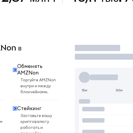
ZNon в
Торговать
Обменять
AMZNon
Торгуйте AMZNon
внутри и между
15м
30м
блокчейнами.
Стейкинг
Заставьте вашу
ом
криптовалюту
работать и