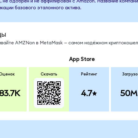
, не одобрен и не аффилирован с Amazon. Название компани
кации базового эталонного актива.
ды
нивайте AMZNon в MetaMask — самом надёжном криптокошел
App Store
Оценок
Скачать
Рейтинг
Загрузо
83.7K
4.7
50M