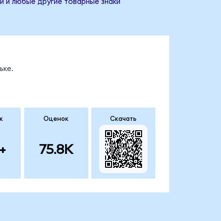
и и любые другие товарные знаки
ьке.
к
Оценок
Скачать
+
75.8K