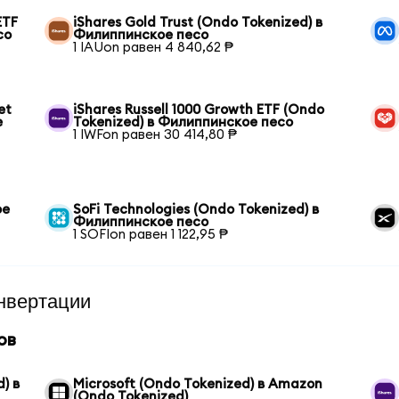
ETF
iShares Gold Trust (Ondo Tokenized) в
со
Филиппинское песо
1 IAUon равен 4 840,62 ₱
et
iShares Russell 1000 Growth ETF (Ondo
е
Tokenized) в Филиппинское песо
1 IWFon равен 30 414,80 ₱
ое
SoFi Technologies (Ondo Tokenized) в
Филиппинское песо
1 SOFIon равен 1 122,95 ₱
нвертации
ов
) в
Microsoft (Ondo Tokenized) в Amazon
(Ondo Tokenized)