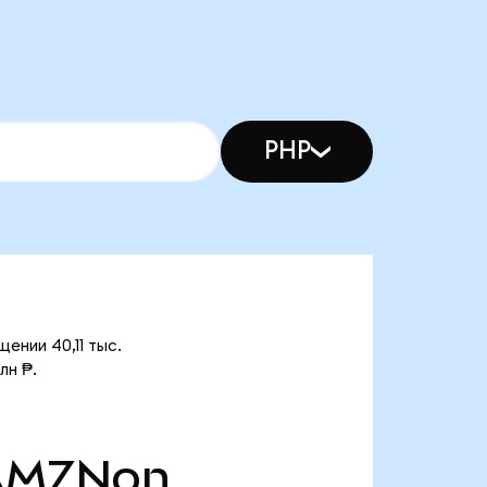
PHP
ении 40,11 тыс.
лн ₱.
AMZNon