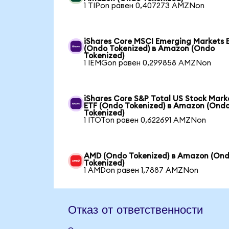
1 TIPon равен 0,407273 AMZNon
iShares Core MSCI Emerging Markets 
(Ondo Tokenized) в Amazon (Ondo
Tokenized)
1 IEMGon равен 0,299858 AMZNon
iShares Core S&P Total US Stock Mark
ETF (Ondo Tokenized) в Amazon (Ond
Tokenized)
1 ITOTon равен 0,622691 AMZNon
AMD (Ondo Tokenized) в Amazon (On
Tokenized)
1 AMDon равен 1,7887 AMZNon
Отказ от ответственности