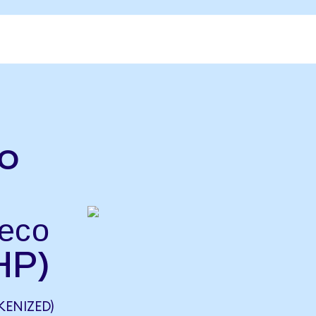
o
есо
HP)
ENIZED)