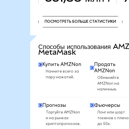
ПОСМОТРЕТЬ БОЛЬШЕ СТАТИСТИКИ
ПОСМОТРЕТЬ БОЛЬШЕ СТАТИСТИКИ
Способы использования AM
MetaMask
Купить AMZNon
Продать
AMZNon
Начните всего за
пару нажатий.
Обменяйте
AMZNon на
наличные.
Прогнозы
Фьючерсы
Торгуйте AMZNon
Лонг или шорт
и на рынках
токенов с плеч
криптопрогнозов.
до 50x.