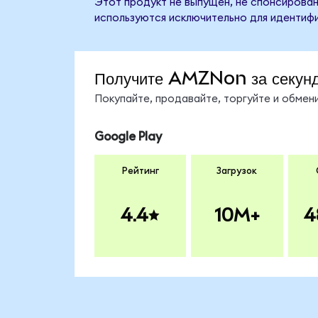
Этот продукт не выпущен, не спонсирован
используются исключительно для идентифи
Получите AMZNon за секун
Покупайте, продавайте, торгуйте и обме
Google Play
Рейтинг
Загрузок
4.4
10M+
4