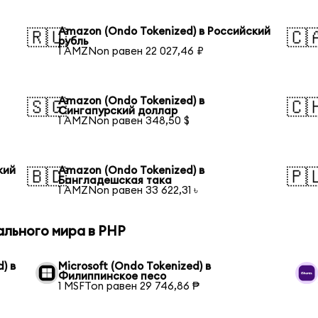
Amazon (Ondo Tokenized) в Российский
🇷🇺
🇨
рубль
1 AMZNon равен 22 027,46 ₽
Amazon (Ondo Tokenized) в
🇸🇬
🇨
Сингапурский доллар
1 AMZNon равен 348,50 $
кий
Amazon (Ondo Tokenized) в
🇧🇩
🇵
Бангладешская така
1 AMZNon равен 33 622,31 ৳
ального мира в PHP
) в
Microsoft (Ondo Tokenized) в
Филиппинское песо
1 MSFTon равен 29 746,86 ₱