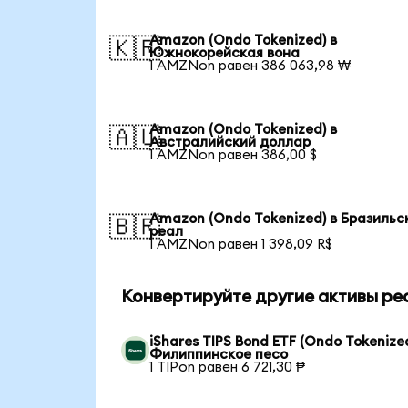
Amazon (Ondo Tokenized) в
🇰🇷
Южнокорейская вона
1 AMZNon равен 386 063,98 ₩
Amazon (Ondo Tokenized) в
🇦🇺
Австралийский доллар
1 AMZNon равен 386,00 $
Amazon (Ondo Tokenized) в Бразильс
🇧🇷
реал
1 AMZNon равен 1 398,09 R$
Конвертируйте другие активы ре
iShares TIPS Bond ETF (Ondo Tokenized
Филиппинское песо
1 TIPon равен 6 721,30 ₱