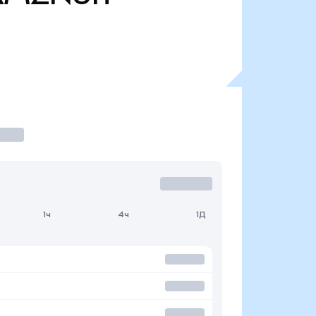
1ч
4ч
1Д