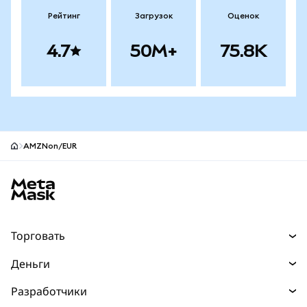
Рейтинг
Загрузок
Оценок
4.7
50M+
75.8K
AMZNon/EUR
Нижний колонтитул сайта MetaMask
Торговать
Торговля
Деньги
Swaps
Покупайте
Разработчики
Прогнозы
НОВИНКА
Карта
Документация для разработчиков