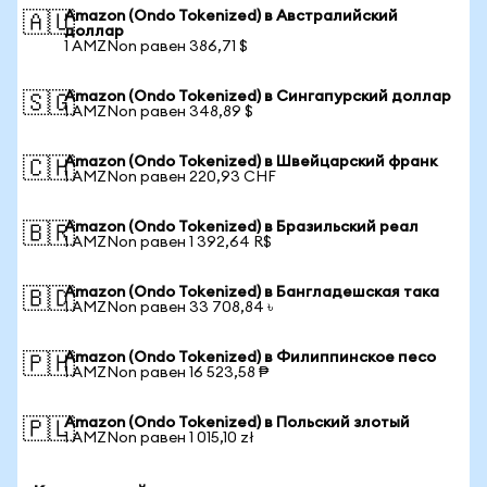
Amazon (Ondo Tokenized) в Австралийский
🇦🇺
доллар
1 AMZNon равен 386,71 $
Amazon (Ondo Tokenized) в Сингапурский доллар
🇸🇬
1 AMZNon равен 348,89 $
Amazon (Ondo Tokenized) в Швейцарский франк
🇨🇭
1 AMZNon равен 220,93 CHF
Amazon (Ondo Tokenized) в Бразильский реал
🇧🇷
1 AMZNon равен 1 392,64 R$
Amazon (Ondo Tokenized) в Бангладешская така
🇧🇩
1 AMZNon равен 33 708,84 ৳
Amazon (Ondo Tokenized) в Филиппинское песо
🇵🇭
1 AMZNon равен 16 523,58 ₱
Amazon (Ondo Tokenized) в Польский злотый
🇵🇱
1 AMZNon равен 1 015,10 zł