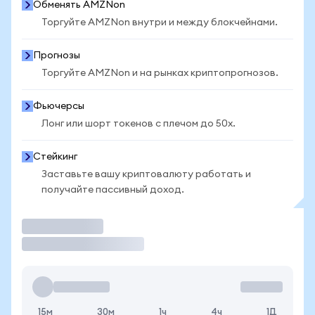
Обменять AMZNon
Торгуйте AMZNon внутри и между блокчейнами.
Прогнозы
Торгуйте AMZNon и на рынках криптопрогнозов.
Фьючерсы
Лонг или шорт токенов с плечом до 50x.
Стейкинг
Заставьте вашу криптовалюту работать и
получайте пассивный доход.
Торговать
15м
30м
1ч
4ч
1Д