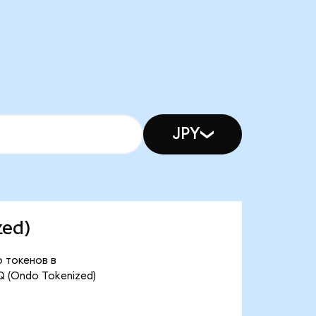
JPY
zed)
о токенов в
 (Ondo Tokenized)