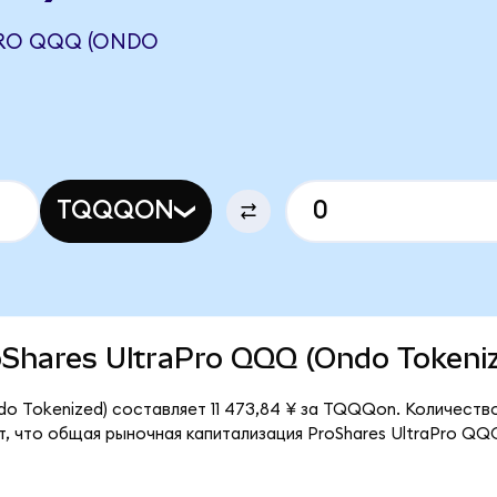
PRO QQQ (ONDO
TQQQON
roShares UltraPro QQQ (Ondo Tokeni
o Tokenized) составляет 11 473,84 ¥ за TQQQon. Количеств
 что общая рыночная капитализация ProShares UltraPro QQQ