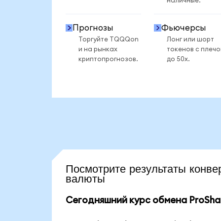
наличные.
Прогнозы
Фьючерсы
Торгуйте TQQQon
Лонг или шорт
и на рынках
токенов с плеч
криптопрогнозов.
до 50x.
Посмотрите результаты кон
валюты
Сегодняшний курс обмена ProShar