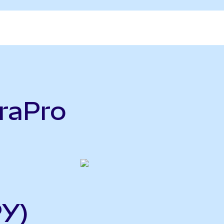
raPro
PY)