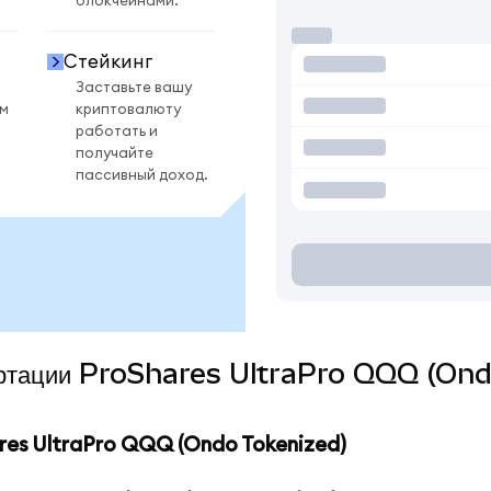
блокчейнами.
Стейкинг
Заставьте вашу
ом
криптовалюту
работать и
получайте
пассивный доход.
вертации ProShares UltraPro QQQ (Ond
es UltraPro QQQ (Ondo Tokenized)