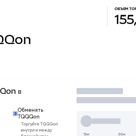
ОБЪЕМ ТО
155
QQon
QQon в
Торговать
Обменять
TQQQon
Торгуйте TQQQon
внутри и между
15м
30м