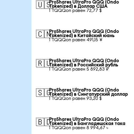
ProShares UltraPro QQQ (Ondo
🇺🇸
Tokenized) в Доллар США
1 TQQQon равен 72,77 $
ProShares UltraPro QQQ (Ondo
🇨🇳
Tokenized) в Китайский юань
1 TQQQon равен 491,15 ¥
ProShares UltraPro QQQ (Ondo
🇷🇺
Tokenized) в Российский рубль
1 TQQQon равен 5 892,83 ₽
ProShares UltraPro QQQ (Ondo
🇸🇬
Tokenized) в Сингапурский доллар
1 TQQQon равен 93,20 $
ProShares UltraPro QQQ (Ondo
🇧🇩
Tokenized) в Бангладешская така
1 TQQQon равен 8 994,67 ৳