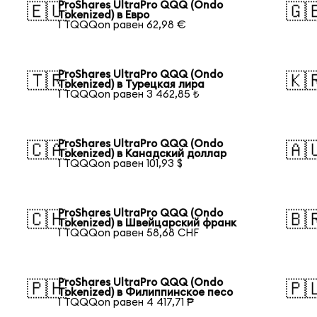
ProShares UltraPro QQQ (Ondo
🇪🇺
🇬
Tokenized) в Евро
1 TQQQon равен 62,98 €
ProShares UltraPro QQQ (Ondo
🇹🇷
🇰
Tokenized) в Турецкая лира
1 TQQQon равен 3 462,85 ₺
ProShares UltraPro QQQ (Ondo
🇨🇦
🇦
Tokenized) в Канадский доллар
1 TQQQon равен 101,93 $
ProShares UltraPro QQQ (Ondo
🇨🇭
🇧
Tokenized) в Швейцарский франк
1 TQQQon равен 58,68 CHF
ProShares UltraPro QQQ (Ondo
🇵🇭
🇵
Tokenized) в Филиппинское песо
1 TQQQon равен 4 417,71 ₱