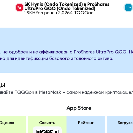
SK Hynix (Ondo Tokenized) в ProShares
UltraPro QQQ (Ondo Tokenized)
1 SKHYon равен 2,0954 TQQQon
, не одобрен и не аффилирован с ProShares UltraPro QQQ. Н
но для идентификации базового эталонного актива.
ды
нивайте TQQQon в MetaMask — самом надёжном криптокошел
App Store
Оценок
Скачать
Рейтинг
Загрузо