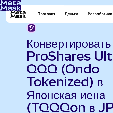
Торговля
Деньги
Разработчик
Конвертировать
ProShares Ult
QQQ (Ondo
Tokenized) в
Японская иена
(TQQQon в J