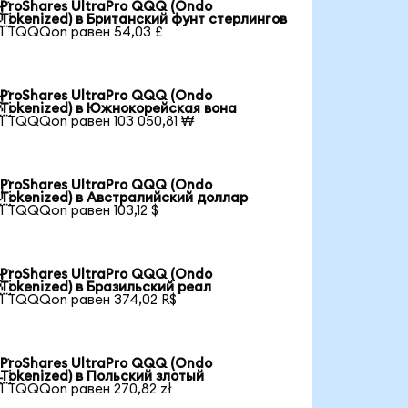
ProShares UltraPro QQQ (Ondo

Tokenized) в Британский фунт стерлингов
1 TQQQon равен 54,03 £
ProShares UltraPro QQQ (Ondo

Tokenized) в Южнокорейская вона
1 TQQQon равен 103 050,81 ₩
ProShares UltraPro QQQ (Ondo

Tokenized) в Австралийский доллар
1 TQQQon равен 103,12 $
ProShares UltraPro QQQ (Ondo

Tokenized) в Бразильский реал
1 TQQQon равен 374,02 R$
ProShares UltraPro QQQ (Ondo

Tokenized) в Польский злотый
1 TQQQon равен 270,82 zł