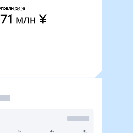
РГОВЛИ
(24 Ч)
,71 млн ¥
1ч
4ч
1Д