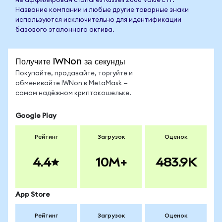
не аффилирован с iShares Russell 2000 Value ETF.
Название компании и любые другие товарные знаки
используются исключительно для идентификации
базового эталонного актива.
Получите IWNon за секунды
Покупайте, продавайте, торгуйте и
обменивайте IWNon в MetaMask —
самом надёжном криптокошельке.
Google Play
Рейтинг
Загрузок
Оценок
4.4
10M+
483.9K
App Store
Рейтинг
Загрузок
Оценок