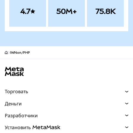
4.7
50M+
75.8K
IWNon/PHP
Нижний колонтитул сайта MetaMask
Торговать
Торговля
Деньги
Swaps
Покупайте
Разработчики
Прогнозы
НОВИНКА
Карта
Документация для разработчиков
Установить MetaMask
Перпы
НОВИНКА
mUSD
НОВИНКА
Инфопанель