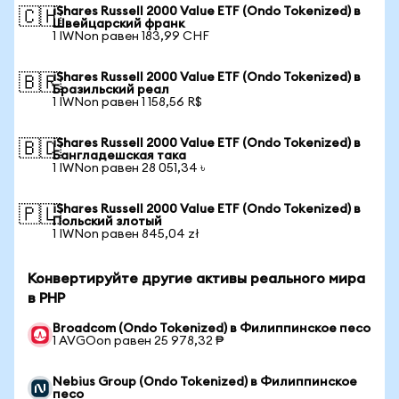
iShares Russell 2000 Value ETF (Ondo Tokenized) в
🇨🇭
Швейцарский франк
1 IWNon равен 183,99 CHF
iShares Russell 2000 Value ETF (Ondo Tokenized) в
🇧🇷
Бразильский реал
1 IWNon равен 1 158,56 R$
iShares Russell 2000 Value ETF (Ondo Tokenized) в
🇧🇩
Бангладешская така
1 IWNon равен 28 051,34 ৳
iShares Russell 2000 Value ETF (Ondo Tokenized) в
🇵🇱
Польский злотый
1 IWNon равен 845,04 zł
Конвертируйте другие активы реального мира
в PHP
Broadcom (Ondo Tokenized) в Филиппинское песо
1 AVGOon равен 25 978,32 ₱
Nebius Group (Ondo Tokenized) в Филиппинское
песо