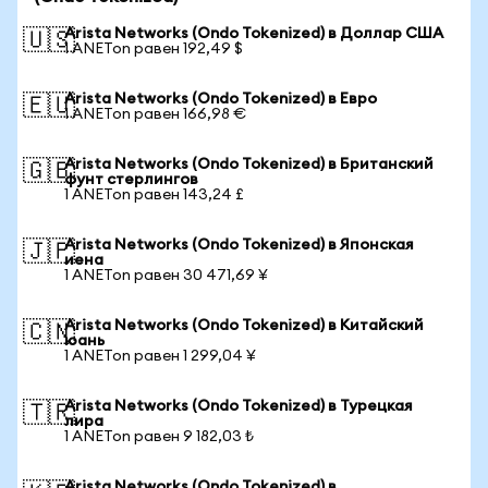
Arista Networks (Ondo Tokenized) в Доллар США
🇺🇸
1 ANETon равен 192,49 $
Arista Networks (Ondo Tokenized) в Евро
🇪🇺
1 ANETon равен 166,98 €
Arista Networks (Ondo Tokenized) в Британский
🇬🇧
фунт стерлингов
1 ANETon равен 143,24 £
Arista Networks (Ondo Tokenized) в Японская
🇯🇵
иена
1 ANETon равен 30 471,69 ¥
Arista Networks (Ondo Tokenized) в Китайский
🇨🇳
юань
1 ANETon равен 1 299,04 ¥
Arista Networks (Ondo Tokenized) в Турецкая
🇹🇷
лира
1 ANETon равен 9 182,03 ₺
Arista Networks (Ondo Tokenized) в