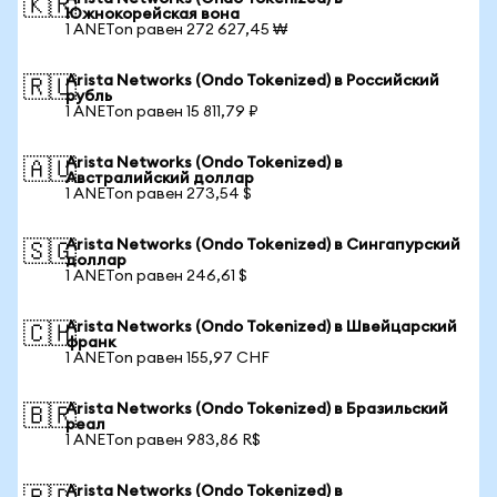
🇰🇷
Южнокорейская вона
1 ANETon равен 272 627,45 ₩
Arista Networks (Ondo Tokenized) в Российский
🇷🇺
рубль
1 ANETon равен 15 811,79 ₽
Arista Networks (Ondo Tokenized) в
🇦🇺
Австралийский доллар
1 ANETon равен 273,54 $
Arista Networks (Ondo Tokenized) в Сингапурский
🇸🇬
доллар
1 ANETon равен 246,61 $
Arista Networks (Ondo Tokenized) в Швейцарский
🇨🇭
франк
1 ANETon равен 155,97 CHF
Arista Networks (Ondo Tokenized) в Бразильский
🇧🇷
реал
1 ANETon равен 983,86 R$
Arista Networks (Ondo Tokenized) в