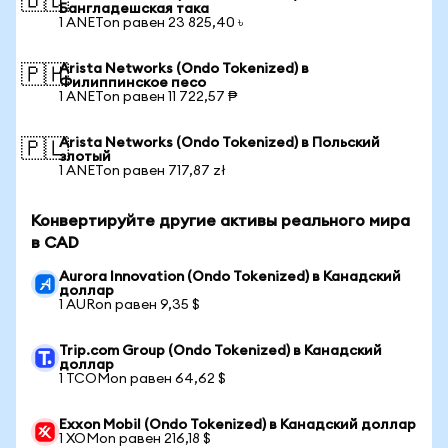
🇧🇩
Бангладешская така
1 ANETon равен 23 825,40 ৳
Arista Networks (Ondo Tokenized) в
🇵🇭
Филиппинское песо
1 ANETon равен 11 722,57 ₱
Arista Networks (Ondo Tokenized) в Польский
🇵🇱
злотый
1 ANETon равен 717,87 zł
Конвертируйте другие активы реального мира
в CAD
Aurora Innovation (Ondo Tokenized) в Канадский
доллар
1 AURon равен 9,35 $
Trip.com Group (Ondo Tokenized) в Канадский
доллар
1 TCOMon равен 64,62 $
Exxon Mobil (Ondo Tokenized) в Канадский доллар
1 XOMon равен 216,18 $