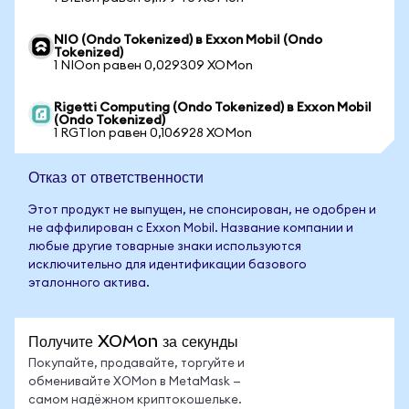
NIO (Ondo Tokenized) в Exxon Mobil (Ondo
Tokenized)
1 NIOon равен 0,029309 XOMon
Rigetti Computing (Ondo Tokenized) в Exxon Mobil
(Ondo Tokenized)
1 RGTIon равен 0,106928 XOMon
Отказ от ответственности
Этот продукт не выпущен, не спонсирован, не одобрен и
не аффилирован с Exxon Mobil. Название компании и
любые другие товарные знаки используются
исключительно для идентификации базового
эталонного актива.
Получите XOMon за секунды
Покупайте, продавайте, торгуйте и
обменивайте XOMon в MetaMask —
самом надёжном криптокошельке.