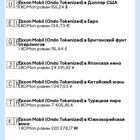
Exxon Mobil (Ondo Tokenized) в Доллар США
🇺🇸
1 XOMon равен 155,24 $
Exxon Mobil (Ondo Tokenized) в Евро
🇪🇺
1 XOMon равен 134,73 €
Exxon Mobil (Ondo Tokenized) в Британский фунт
🇬🇧
стерлингов
1 XOMon равен 115,44 £
Exxon Mobil (Ondo Tokenized) в Японская иена
🇯🇵
1 XOMon равен 24 591,82 ¥
Exxon Mobil (Ondo Tokenized) в Китайский юань
🇨🇳
1 XOMon равен 1 047,53 ¥
Exxon Mobil (Ondo Tokenized) в Турецкая лира
🇹🇷
1 XOMon равен 7 405,85 ₺
Exxon Mobil (Ondo Tokenized) в Южнокорейская
🇰🇷
вона
1 XOMon равен 220 278,17 ₩