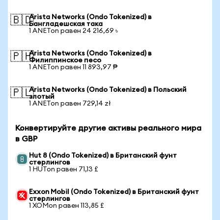
Arista Networks (Ondo Tokenized) в
🇧🇩
Бангладешская така
1 ANETon равен 24 216,69 ৳
Arista Networks (Ondo Tokenized) в
🇵🇭
Филиппинское песо
1 ANETon равен 11 893,97 ₱
Arista Networks (Ondo Tokenized) в Польский
🇵🇱
злотый
1 ANETon равен 729,14 zł
Конвертируйте другие активы реального мира
в GBP
Hut 8 (Ondo Tokenized) в Британский фунт
стерлингов
1 HUTon равен 71,13 £
Exxon Mobil (Ondo Tokenized) в Британский фунт
стерлингов
1 XOMon равен 113,85 £