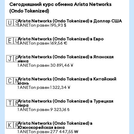
Сегодняшний курс обмена Arista Networks
(Ondo Tokenized)
Arista Networks (Ondo Tokenized) в Доллар США
🇺🇸
1 ANETon равен 195,93 $
Arista Networks (Ondo Tokenized) в Евро
🇪🇺
1 ANETon равен 169,56 €
Arista Networks (Ondo Tokenized) в Японская
🇯🇵
иена
1 ANETon равен 30 891,46 ¥
Arista Networks (Ondo Tokenized) в Китайский
🇨🇳
юань
1 ANETon равен 1 322,34 ¥
Arista Networks (Ondo Tokenized) в Турецкая
🇹🇷
лира
1 ANETon равен 9 323,16 ₺
Arista Networks (Ondo Tokenized) в
🇰🇷
Южнокорейская вона
1 ANETon равен 277 447,55 ₩