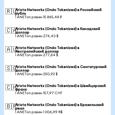
Arista Networks (Ondo Tokenized) в Российский
🇷🇺
рубль
1 ANETon равен 15 865,48 ₽
Arista Networks (Ondo Tokenized) в Канадский
🇨🇦
доллар
1 ANETon равен 274,43 $
Arista Networks (Ondo Tokenized) в
🇦🇺
Австралийский доллар
1 ANETon равен 277,64 $
Arista Networks (Ondo Tokenized) в Сингапурский
🇸🇬
доллар
1 ANETon равен 250,92 $
Arista Networks (Ondo Tokenized) в Швейцарский
🇨🇭
франк
1 ANETon равен 157,97 CHF
Arista Networks (Ondo Tokenized) в Бразильский
🇧🇷
реал
1 ANETon равен 1 006,99 R$