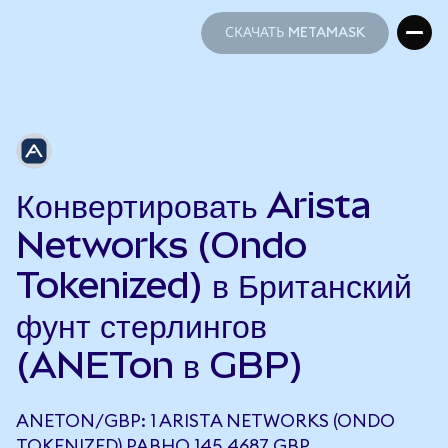
СКАЧАТЬ METAMASK
СКАЧАТЬ METAMASK
Конвертировать Arista
Networks (Ondo
Tokenized) в Британский
фунт стерлингов
(ANETon в GBP)
ANETON/GBP: 1 ARISTA NETWORKS (ONDO
TOKENIZED) РАВНО 145,4687 GBP