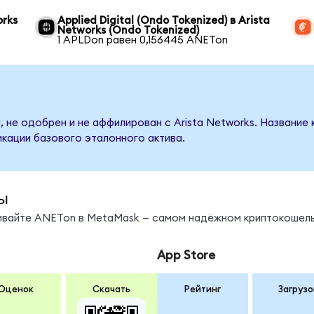
orks
Applied Digital (Ondo Tokenized) в Arista
Networks (Ondo Tokenized)
1 APLDon равен 0,156445 ANETon
 не одобрен и не аффилирован с Arista Networks. Название
кации базового эталонного актива.
ы
нивайте ANETon в MetaMask — самом надёжном криптокошель
App Store
Оценок
Скачать
Рейтинг
Загрузо