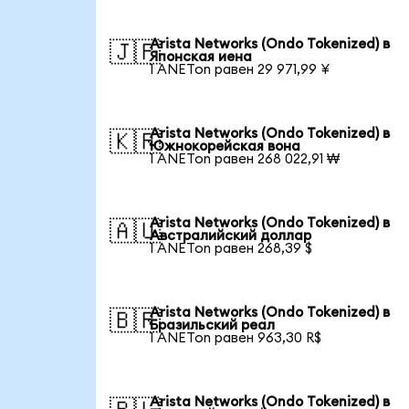
Arista Networks (Ondo Tokenized) в
🇯🇵
Японская иена
1 ANETon равен 29 971,99 ¥
Arista Networks (Ondo Tokenized) в
🇰🇷
Южнокорейская вона
1 ANETon равен 268 022,91 ₩
Arista Networks (Ondo Tokenized) в
🇦🇺
Австралийский доллар
1 ANETon равен 268,39 $
Arista Networks (Ondo Tokenized) в
🇧🇷
Бразильский реал
1 ANETon равен 963,30 R$
Arista Networks (Ondo Tokenized) в