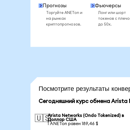
Прогнозы
Фьючерсы
Торгуйте ANETon и
Лонг или шорт
на рынках
токенов с плеч
криптопрогнозов.
до 50x.
Посмотрите результаты кон
Сегодняшний курс обмена Arista 
Arista Networks (Ondo Tokenized) в
🇺🇸
Доллар США
1 ANETon равен 189,46 $