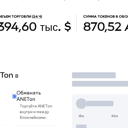
ОБЪЕМ ТОРГОВЛИ
(24 Ч)
СУММА ТОКЕНОВ В ОБО
394,60 тыс. $
870,52
ETon в
Торговать
Обменять
ANETon
Торгуйте ANETon
внутри и между
15м
30м
блокчейнами.