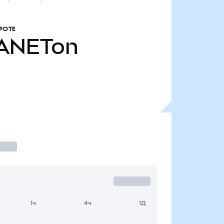
РОТЕ
ANETon
1ч
4ч
1Д