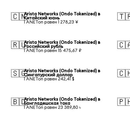
Arista Networks (Ondo Tokenized) в
🇨🇳
🇹
Китайский юань
1 ANETon равен 1 278,23 ¥
Arista Networks (Ondo Tokenized) в
🇷🇺
🇨
Российский рубль
1 ANETon равен 15 475,67 ₽
Arista Networks (Ondo Tokenized) в
🇸🇬
🇨
Сингапурский доллар
1 ANETon равен 242,41 $
Arista Networks (Ondo Tokenized) в
🇧🇩
🇵
Бангладешская така
1 ANETon равен 23 389,80 ৳