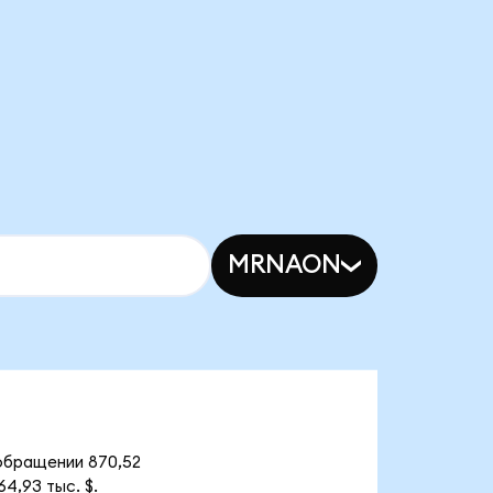
MRNAON
 обращении 870,52
4,93 тыс. $.