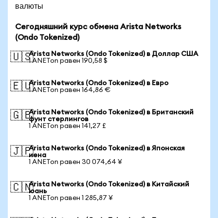
валюты
Сегодняшний курс обмена Arista Networks
(Ondo Tokenized)
Arista Networks (Ondo Tokenized) в Доллар США
🇺🇸
1 ANETon равен 190,58 $
Arista Networks (Ondo Tokenized) в Евро
🇪🇺
1 ANETon равен 164,86 €
Arista Networks (Ondo Tokenized) в Британский
🇬🇧
фунт стерлингов
1 ANETon равен 141,27 £
Arista Networks (Ondo Tokenized) в Японская
🇯🇵
иена
1 ANETon равен 30 074,64 ¥
Arista Networks (Ondo Tokenized) в Китайский
🇨🇳
юань
1 ANETon равен 1 285,87 ¥