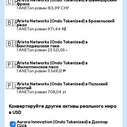
Arista Networks (Ondo Tokenized) в Швейцарский
🇨🇭
франк
1 ANETon равен 153,99 CHF
Arista Networks (Ondo Tokenized) в Бразильский
🇧🇷
реал
1 ANETon равен 971,44 R$
Arista Networks (Ondo Tokenized) в
🇧🇩
Бангладешская така
1 ANETon равен 23 521,05 ৳
Arista Networks (Ondo Tokenized) в
🇵🇭
Филиппинское песо
1 ANETon равен 11 569,12 ₱
Arista Networks (Ondo Tokenized) в Польский
🇵🇱
злотый
1 ANETon равен 708,04 zł
Конвертируйте другие активы реального мира
в USD
Aurora Innovation (Ondo Tokenized) в Доллар
США