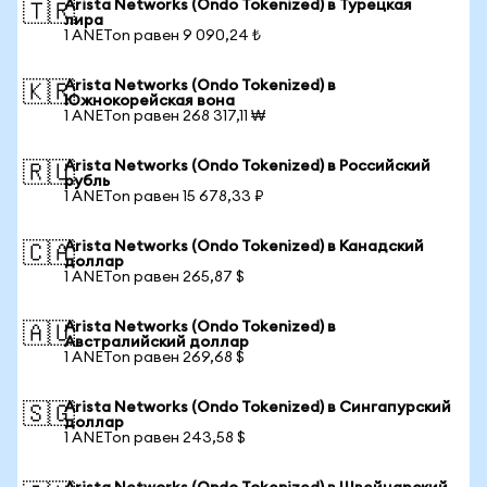
Arista Networks (Ondo Tokenized) в Турецкая
🇹🇷
лира
1 ANETon равен 9 090,24 ₺
Arista Networks (Ondo Tokenized) в
🇰🇷
Южнокорейская вона
1 ANETon равен 268 317,11 ₩
Arista Networks (Ondo Tokenized) в Российский
🇷🇺
рубль
1 ANETon равен 15 678,33 ₽
Arista Networks (Ondo Tokenized) в Канадский
🇨🇦
доллар
1 ANETon равен 265,87 $
Arista Networks (Ondo Tokenized) в
🇦🇺
Австралийский доллар
1 ANETon равен 269,68 $
Arista Networks (Ondo Tokenized) в Сингапурский
🇸🇬
доллар
1 ANETon равен 243,58 $