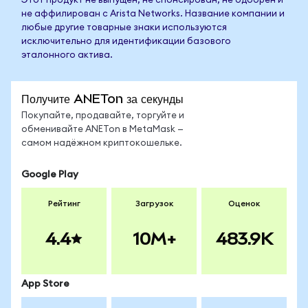
Этот продукт не выпущен, не спонсирован, не одобрен и
не аффилирован с Arista Networks. Название компании и
любые другие товарные знаки используются
исключительно для идентификации базового
эталонного актива.
Получите ANETon за секунды
Покупайте, продавайте, торгуйте и
обменивайте ANETon в MetaMask —
самом надёжном криптокошельке.
Google Play
Рейтинг
Загрузок
Оценок
4.4
10M+
483.9K
App Store