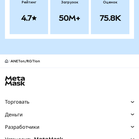
Рейтинг
Загрузок
Оценок
4.7
50M+
75.8K
ANETon/RGTIon
Нижний колонтитул сайта MetaMask
Торговать
Торговля
Деньги
Swaps
Покупайте
Разработчики
Прогнозы
НОВИНКА
Карта
Документация для разработчиков