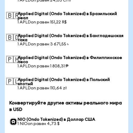
1 APLDon равен 24,03 CHF
Applied Digital (Ondo Tokenized) в Бразильский
🇧🇷
реал
1 APLDon равен 151,22 R$
Applied Digital (Ondo Tokenized) в Бангладешская
🇧🇩
така
1 APLDon равен 3 671,55 ৳
Applied Digital (Ondo Tokenized) в Филиппинское
🇵🇭
песо
1 APLDon равен 1 808,31 ₱
Applied Digital (Ondo Tokenized) в Польский
🇵🇱
злотый
1 APLDon равен 110,64 zł
Конвертируйте другие активы реального мира
в USD
NIO (Ondo Tokenized) в Доллар США
1 NIOon равен 4,73 $