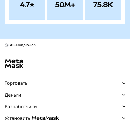
4.7
50M+
75.8K
APLDon/JNJon
Нижний колонтитул сайта MetaMask
Торговать
Торговля
Деньги
Swaps
Покупайте
Разработчики
Прогнозы
НОВИНКА
Карта
Документация для разработчиков
Установить MetaMask
Перпы
НОВИНКА
mUSD
НОВИНКА
Инфопанель
Защита транзакций