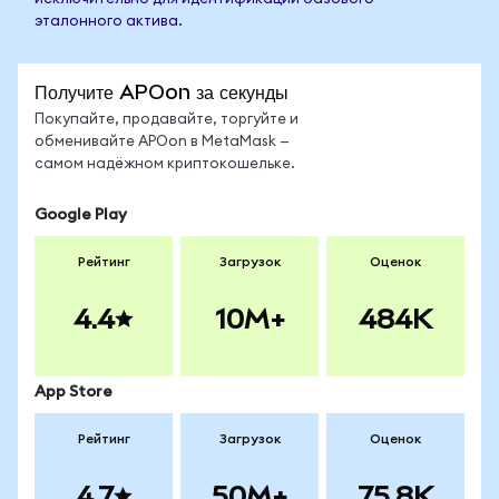
эталонного актива.
Получите APOon за секунды
Покупайте, продавайте, торгуйте и
обменивайте APOon в MetaMask —
самом надёжном криптокошельке.
Google Play
Рейтинг
Загрузок
Оценок
4.4
10M+
484K
App Store
Рейтинг
Загрузок
Оценок
4.7
50M+
75.8K