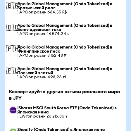
Apollo Global Management (Ondo Tokenized) в
🇧🇷
Бразильский реал
1 APOon равен 684,55 R$
Apollo Global Management (Ondo Tokenized) в
🇧🇩
Бангладешская така
1 APOon равен 16 574,34 ৳
Apollo Global Management (Ondo Tokenized) в
🇵🇭
Филиппинское песо
1 APOon равен 8 152,48 ₱
Apollo Global Management (Ondo Tokenized) в
🇵🇱
Польский злотый
1 APOon равен 498,93 zł
Конвертируйте другие активы реального мира
в JPY
iShares MSCI South Korea ETF (Ondo Tokenized) в
Японская иена
1 EWYon равен 26 219,86 ¥
Shopify (Ondo Tokenized) в Японская иена